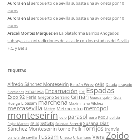
Aurora
en
El aeropuerto de Sevilla subasta una avioneta por 10
euros
Aurora
en
El aeropuerto de Sevilla subasta una avioneta por 10
euros
Araceli Montes Márquez
en
La plataforma Barrios Ahogados
subraya las contradicciones del alcalde con los estadios del Sevilla
F.C. y Betis
ETIQUETAS
Alfredo Sánchez Monteseirín
celis
Beltrán Pérez
Deuda
dragado
Espadas
Encarnación
Emasesa
Elecciones
ERE
Griñán
Expo 92
Feria
Gregorio Serrano
Guadalquivir
Guía
marchena
Lipasam
Huelga
Maximiliano Vílchez
mercasevilla
metropol
Metrocentro
Metro
monteseirín
parasol
ocio
paro
PGOU
policía
setas
Susana Díaz
Rojas Marcos
SE-40
Soledad Becerril
Torrijos
Sánchez Monteseirín
torre Pelli
tranvía
Zoido
Tussam
Viera
tranvía de sevilla
Unesco
Urbanismo