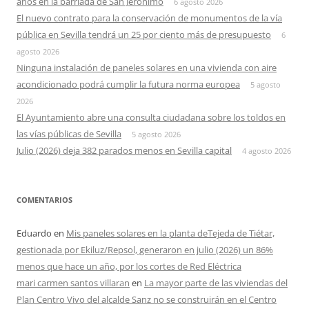
años en la barriada de San Jerónimo
6 agosto 2026
El nuevo contrato para la conservación de monumentos de la vía
pública en Sevilla tendrá un 25 por ciento más de presupuesto
6
agosto 2026
Ninguna instalación de paneles solares en una vivienda con aire
acondicionado podrá cumplir la futura norma europea
5 agosto
2026
El Ayuntamiento abre una consulta ciudadana sobre los toldos en
las vías públicas de Sevilla
5 agosto 2026
Julio (2026) deja 382 parados menos en Sevilla capital
4 agosto 2026
COMENTARIOS
Eduardo
en
Mis paneles solares en la planta deTejeda de Tiétar,
gestionada por Ekiluz/Repsol, generaron en julio (2026) un 86%
menos que hace un año, por los cortes de Red Eléctrica
mari carmen santos villaran
en
La mayor parte de las viviendas del
Plan Centro Vivo del alcalde Sanz no se construirán en el Centro