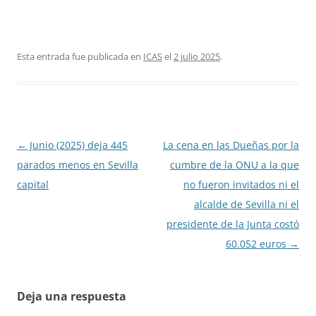
Esta entrada fue publicada en
ICAS
el
2 julio 2025
.
Navegación
←
Junio (2025) deja 445
La cena en las Dueñas por la
de
parados menos en Sevilla
cumbre de la ONU a la que
entradas
capital
no fueron invitados ni el
alcalde de Sevilla ni el
presidente de la Junta costó
60.052 euros
→
Deja una respuesta