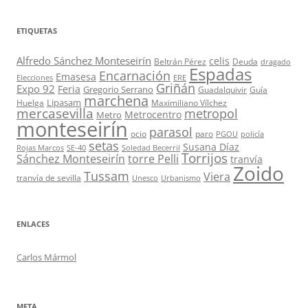
ETIQUETAS
Alfredo Sánchez Monteseirín
celis
Beltrán Pérez
Deuda
dragado
Espadas
Encarnación
Emasesa
Elecciones
ERE
Griñán
Expo 92
Feria
Gregorio Serrano
Guadalquivir
Guía
marchena
Lipasam
Huelga
Maximiliano Vílchez
mercasevilla
metropol
Metrocentro
Metro
monteseirín
parasol
ocio
paro
PGOU
policía
setas
Susana Díaz
Rojas Marcos
SE-40
Soledad Becerril
Torrijos
Sánchez Monteseirín
torre Pelli
tranvía
Zoido
Tussam
Viera
tranvía de sevilla
Unesco
Urbanismo
ENLACES
Carlos Mármol
META