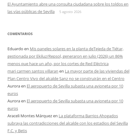
El Ayuntamiento abre una consulta ciudadana sobre los toldos en
las vías públicas de Sevilla
5 agosto 2026
COMENTARIOS
Eduardo
en
Mis paneles solares en la planta deTejeda de Tiétar,
gestionada por Ekiluz/Repsol, generaron en julio (2026) un 86%
menos que hace un año, por los cortes de Red Eléctrica
mari carmen santos villaran
en
La mayor parte de las viviendas del
Plan Centro Vivo del alcalde Sanz no se construirán en el Centro
Aurora
en
El aeropuerto de Sevilla subasta una avioneta por 10
euros
Aurora
en
El aeropuerto de Sevilla subasta una avioneta por 10
euros
Araceli Montes Márquez
en
La plataforma Barrios Ahogados
subraya las contradicciones del alcalde con los estadios del Sevilla
F.C. y Betis