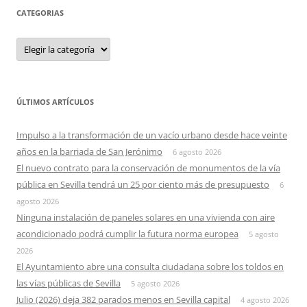
CATEGORIAS
Categorias
ÚLTIMOS ARTÍCULOS
Impulso a la transformación de un vacío urbano desde hace veinte
años en la barriada de San Jerónimo
6 agosto 2026
El nuevo contrato para la conservación de monumentos de la vía
pública en Sevilla tendrá un 25 por ciento más de presupuesto
6
agosto 2026
Ninguna instalación de paneles solares en una vivienda con aire
acondicionado podrá cumplir la futura norma europea
5 agosto
2026
El Ayuntamiento abre una consulta ciudadana sobre los toldos en
las vías públicas de Sevilla
5 agosto 2026
Julio (2026) deja 382 parados menos en Sevilla capital
4 agosto 2026