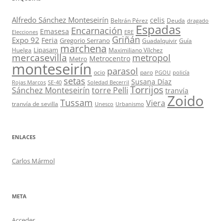
Alfredo Sánchez Monteseirín
celis
Beltrán Pérez
Deuda
dragado
Espadas
Encarnación
Emasesa
Elecciones
ERE
Griñán
Expo 92
Feria
Gregorio Serrano
Guadalquivir
Guía
marchena
Lipasam
Huelga
Maximiliano Vílchez
mercasevilla
metropol
Metrocentro
Metro
monteseirín
parasol
ocio
paro
PGOU
policía
setas
Susana Díaz
Rojas Marcos
SE-40
Soledad Becerril
Torrijos
Sánchez Monteseirín
torre Pelli
tranvía
Zoido
Tussam
Viera
tranvía de sevilla
Unesco
Urbanismo
ENLACES
Carlos Mármol
META
Acceder