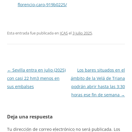
florencio-caro-919b0225/
Esta entrada fue publicada en
ICAS
el
3 julio 2025
.
Navegación
←
Sevilla entra en julio (2025)
Los bares situados en el
de
con casi 22 hm3 menos en
ámbito de la Velá de Triana
entradas
sus embalses
podrán abrir hasta las 3:30
horas ese fin de semana
→
Deja una respuesta
Tu dirección de correo electrónico no será publicada.
Los