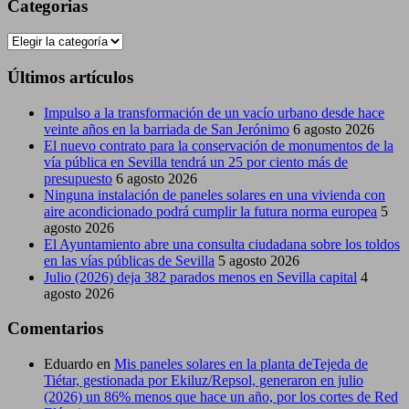
Categorias
Categorias
Últimos artículos
Impulso a la transformación de un vacío urbano desde hace
veinte años en la barriada de San Jerónimo
6 agosto 2026
El nuevo contrato para la conservación de monumentos de la
vía pública en Sevilla tendrá un 25 por ciento más de
presupuesto
6 agosto 2026
Ninguna instalación de paneles solares en una vivienda con
aire acondicionado podrá cumplir la futura norma europea
5
agosto 2026
El Ayuntamiento abre una consulta ciudadana sobre los toldos
en las vías públicas de Sevilla
5 agosto 2026
Julio (2026) deja 382 parados menos en Sevilla capital
4
agosto 2026
Comentarios
Eduardo
en
Mis paneles solares en la planta deTejeda de
Tiétar, gestionada por Ekiluz/Repsol, generaron en julio
(2026) un 86% menos que hace un año, por los cortes de Red