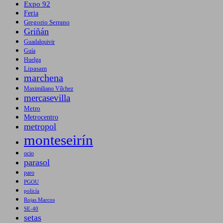
Expo 92
Feria
Gregorio Serrano
Griñán
Guadalquivir
Guía
Huelga
Lipasam
marchena
Maximiliano Vílchez
mercasevilla
Metro
Metrocentro
metropol
monteseirín
ocio
parasol
paro
PGOU
policía
Rojas Marcos
SE-40
setas