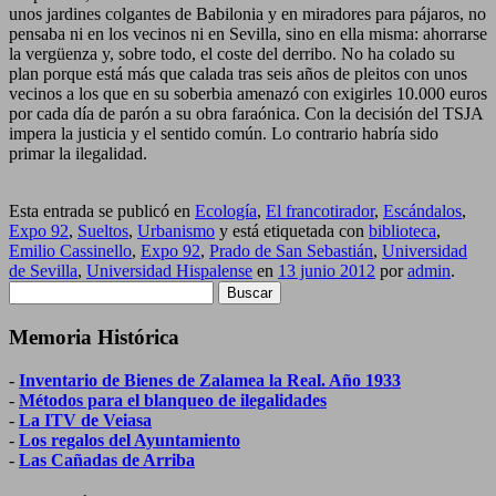
unos jardines colgantes de Babilonia y en miradores para pájaros, no
pensaba ni en los vecinos ni en Sevilla, sino en ella misma: ahorrarse
la vergüenza y, sobre todo, el coste del derribo. No ha colado su
plan porque está más que calada tras seis años de pleitos con unos
vecinos a los que en su soberbia amenazó con exigirles 10.000 euros
por cada día de parón a su obra faraónica. Con la decisión del TSJA
impera la justicia y el sentido común. Lo contrario habría sido
primar la ilegalidad.
Esta entrada se publicó en
Ecología
,
El francotirador
,
Escándalos
,
Expo 92
,
Sueltos
,
Urbanismo
y está etiquetada con
biblioteca
,
Emilio Cassinello
,
Expo 92
,
Prado de San Sebastián
,
Universidad
de Sevilla
,
Universidad Hispalense
en
13 junio 2012
por
admin
.
Buscar:
Memoria Histórica
-
Inventario de Bienes de Zalamea la Real. Año 1933
-
Métodos para el blanqueo de ilegalidades
-
La ITV de Veiasa
-
Los regalos del Ayuntamiento
-
Las Cañadas de Arriba