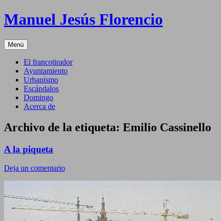
Saltar
Manuel Jesús Florencio
al
contenido
Menú
El francotirador
Ayuntamiento
Urbanismo
Escándalos
Domingo
Acerca de
Archivo de la etiqueta:
Emilio Cassinello
A la piqueta
Deja un comentario