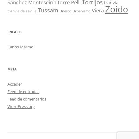
Torrijos
Sánchez Monteseirín
torre Pelli
tranvía
Zoido
Tussam
Viera
tranvía de sevilla
Unesco
Urbanismo
ENLACES
Carlos Mármol
META
Acceder
Feed de entradas
Feed de comentarios
WordPress.org