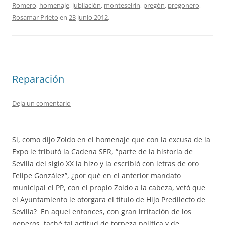
Romero
,
homenaje
,
jubilación
,
monteseirín
,
pregón
,
pregonero
,
Rosamar Prieto
en
23 junio 2012
.
Reparación
Deja un comentario
Si, como dijo Zoido en el homenaje que con la excusa de la
Expo le tributó la Cadena SER, “parte de la historia de
Sevilla del siglo XX la hizo y la escribió con letras de oro
Felipe González”, ¿por qué en el anterior mandato
municipal el PP, con el propio Zoido a la cabeza, vetó que
el Ayuntamiento le otorgara el título de Hijo Predilecto de
Sevilla? En aquel entonces, con gran irritación de los
peperos, taché tal actitud de torpeza política y de