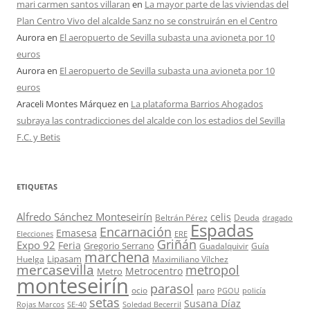
mari carmen santos villaran
en
La mayor parte de las viviendas del
Plan Centro Vivo del alcalde Sanz no se construirán en el Centro
Aurora
en
El aeropuerto de Sevilla subasta una avioneta por 10
euros
Aurora
en
El aeropuerto de Sevilla subasta una avioneta por 10
euros
Araceli Montes Márquez
en
La plataforma Barrios Ahogados
subraya las contradicciones del alcalde con los estadios del Sevilla
F.C. y Betis
ETIQUETAS
Alfredo Sánchez Monteseirín
celis
Beltrán Pérez
Deuda
dragado
Espadas
Encarnación
Emasesa
Elecciones
ERE
Griñán
Expo 92
Feria
Gregorio Serrano
Guadalquivir
Guía
marchena
Lipasam
Huelga
Maximiliano Vílchez
mercasevilla
metropol
Metrocentro
Metro
monteseirín
parasol
ocio
paro
PGOU
policía
setas
Susana Díaz
Rojas Marcos
SE-40
Soledad Becerril