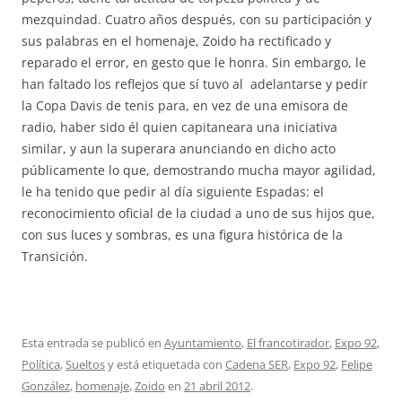
mezquindad. Cuatro años después, con su participación y
sus palabras en el homenaje, Zoido ha rectificado y
reparado el error, en gesto que le honra. Sin embargo, le
han faltado los reflejos que sí tuvo al adelantarse y pedir
la Copa Davis de tenis para, en vez de una emisora de
radio, haber sido él quien capitaneara una iniciativa
similar, y aun la superara anunciando en dicho acto
públicamente lo que, demostrando mucha mayor agilidad,
le ha tenido que pedir al día siguiente Espadas: el
reconocimiento oficial de la ciudad a uno de sus hijos que,
con sus luces y sombras, es una figura histórica de la
Transición.
Esta entrada se publicó en
Ayuntamiento
,
El francotirador
,
Expo 92
,
Política
,
Sueltos
y está etiquetada con
Cadena SER
,
Expo 92
,
Felipe
González
,
homenaje
,
Zoido
en
21 abril 2012
.