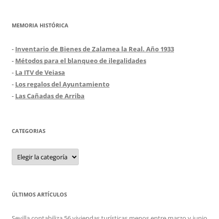
MEMORIA HISTÓRICA
-
Inventario de Bienes de Zalamea la Real. Año 1933
-
Métodos para el blanqueo de ilegalidades
-
La ITV de Veiasa
-
Los regalos del Ayuntamiento
-
Las Cañadas de Arriba
CATEGORIAS
Categorias
ÚLTIMOS ARTÍCULOS
Sevilla contabiliza 56 viviendas turísticas menos entre marzo y junio