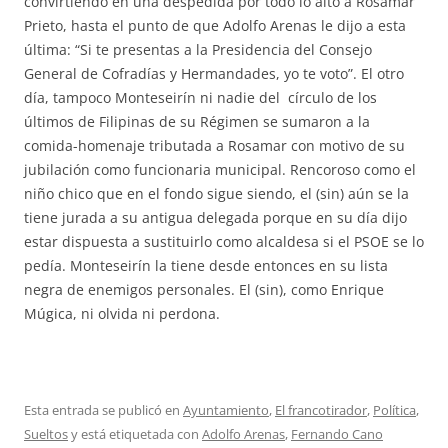
convirtiendo en una despedida por todo lo alto a Rosamar
Prieto, hasta el punto de que Adolfo Arenas le dijo a esta
última: “Si te presentas a la Presidencia del Consejo
General de Cofradías y Hermandades, yo te voto”. El otro
día, tampoco Monteseirín ni nadie del círculo de los
últimos de Filipinas de su Régimen se sumaron a la
comida-homenaje tributada a Rosamar con motivo de su
jubilación como funcionaria municipal. Rencoroso como el
niño chico que en el fondo sigue siendo, el (sin) aún se la
tiene jurada a su antigua delegada porque en su día dijo
estar dispuesta a sustituirlo como alcaldesa si el PSOE se lo
pedía. Monteseirín la tiene desde entonces en su lista
negra de enemigos personales. El (sin), como Enrique
Múgica, ni olvida ni perdona.
Esta entrada se publicó en
Ayuntamiento
,
El francotirador
,
Política
,
Sueltos
y está etiquetada con
Adolfo Arenas
,
Fernando Cano