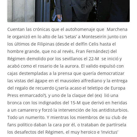
Cuentan las crónicas que el autohomenaje que Marchena
le organizó en lo alto de las ‘setas’ a Monteseirín junto con
los últimos de Filipinas (desde el delfín Celis hasta el
hombre grande, que no al revés, Fran Fernández) del
Régimen demolido por los sevillanos el 22-M se inició y
acabó como el rosario de la aurora. El valido expulsó con
cajas destempladas a la prensa que quería democratizar
las vistas del ágape en el mausoleo alfrediano y la entrega
del regalo de recuerdo (¿sería acaso el teletipo de Europa
Press enmarcado?), y uno de la claque del (ex) lió una
bronca con los indignados del 15-M que derivó en heridas
a un camarero y forzó la intervención de los antidisturbios.
Todo un numerito. Y mientras los miembros de su club de
fans político daban la cara por él, o trataban de partírsela
los desafectos del Régimen, el muy heroico e ‘invictus’