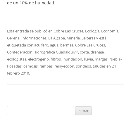
de un 10% de humedad.
Esta entrada se publicó en
Cobre Las Cruces
,
Ecología
,
Economía
,
Gerena
,
Informaciones
,
La Algaba
,
Minería
,
Salteras
y está
etiquetada con
acuífero
,
agua
,
bermas
,
Cobre Las Cruces
,
Confederación Hidrográfica Guadalquivir
,
corta
,
drenaje
,
ecologistas
,
electrógeno
,
filtros
,
inundación
,
lluvia
,
margas
,
Niebla-
Posadas
,
ósmosis
,
rampas
,
reinyección
,
sondeos
,
taludes
en
24
febrero 2010
.
Buscar: