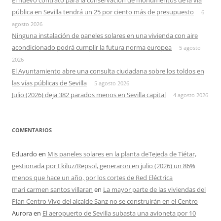
El nuevo contrato para la conservación de monumentos de la vía
pública en Sevilla tendrá un 25 por ciento más de presupuesto
6
agosto 2026
Ninguna instalación de paneles solares en una vivienda con aire
acondicionado podrá cumplir la futura norma europea
5 agosto
2026
El Ayuntamiento abre una consulta ciudadana sobre los toldos en
las vías públicas de Sevilla
5 agosto 2026
Julio (2026) deja 382 parados menos en Sevilla capital
4 agosto 2026
COMENTARIOS
Eduardo
en
Mis paneles solares en la planta deTejeda de Tiétar,
gestionada por Ekiluz/Repsol, generaron en julio (2026) un 86%
menos que hace un año, por los cortes de Red Eléctrica
mari carmen santos villaran
en
La mayor parte de las viviendas del
Plan Centro Vivo del alcalde Sanz no se construirán en el Centro
Aurora
en
El aeropuerto de Sevilla subasta una avioneta por 10