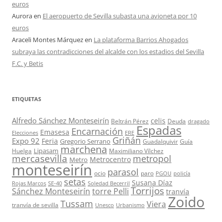
euros
Aurora
en
El aeropuerto de Sevilla subasta una avioneta por 10
euros
Araceli Montes Márquez
en
La plataforma Barrios Ahogados
subraya las contradicciones del alcalde con los estadios del Sevilla
F.C. y Betis
ETIQUETAS
Alfredo Sánchez Monteseirín
celis
Beltrán Pérez
Deuda
dragado
Espadas
Encarnación
Emasesa
Elecciones
ERE
Griñán
Expo 92
Feria
Gregorio Serrano
Guadalquivir
Guía
marchena
Lipasam
Huelga
Maximiliano Vílchez
mercasevilla
metropol
Metrocentro
Metro
monteseirín
parasol
ocio
paro
PGOU
policía
setas
Susana Díaz
Rojas Marcos
SE-40
Soledad Becerril
Torrijos
Sánchez Monteseirín
torre Pelli
tranvía
Zoido
Tussam
Viera
tranvía de sevilla
Unesco
Urbanismo