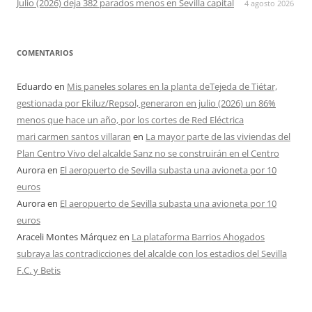
Julio (2026) deja 382 parados menos en Sevilla capital
4 agosto 2026
COMENTARIOS
Eduardo
en
Mis paneles solares en la planta deTejeda de Tiétar,
gestionada por Ekiluz/Repsol, generaron en julio (2026) un 86%
menos que hace un año, por los cortes de Red Eléctrica
mari carmen santos villaran
en
La mayor parte de las viviendas del
Plan Centro Vivo del alcalde Sanz no se construirán en el Centro
Aurora
en
El aeropuerto de Sevilla subasta una avioneta por 10
euros
Aurora
en
El aeropuerto de Sevilla subasta una avioneta por 10
euros
Araceli Montes Márquez
en
La plataforma Barrios Ahogados
subraya las contradicciones del alcalde con los estadios del Sevilla
F.C. y Betis