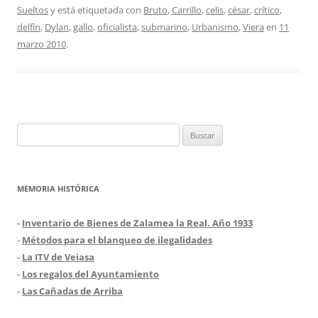
Sueltos
y está etiquetada con
Bruto
,
Carrillo
,
celis
,
césar
,
crítico
,
delfín
,
Dylan
,
gallo
,
oficialista
,
submarino
,
Urbanismo
,
Viera
en
11
marzo 2010
.
Buscar:
MEMORIA HISTÓRICA
-
Inventario de Bienes de Zalamea la Real. Año 1933
-
Métodos para el blanqueo de ilegalidades
-
La ITV de Veiasa
-
Los regalos del Ayuntamiento
-
Las Cañadas de Arriba