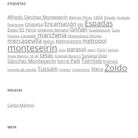
ETIQUETAS
Alfredo Sánchez Monteseirín
celis
Beltrán Pérez
Deuda
dragado
Espadas
Encarnación
Emasesa
Elecciones
ERE
Griñán
Expo 92
Feria
Gregorio Serrano
Guadalquivir
Guía
marchena
Lipasam
Huelga
Maximiliano Vílchez
mercasevilla
metropol
Metrocentro
Metro
monteseirín
parasol
ocio
paro
PGOU
policía
setas
Susana Díaz
Rojas Marcos
SE-40
Soledad Becerril
Torrijos
Sánchez Monteseirín
torre Pelli
tranvía
Zoido
Tussam
Viera
tranvía de sevilla
Unesco
Urbanismo
ENLACES
Carlos Mármol
META