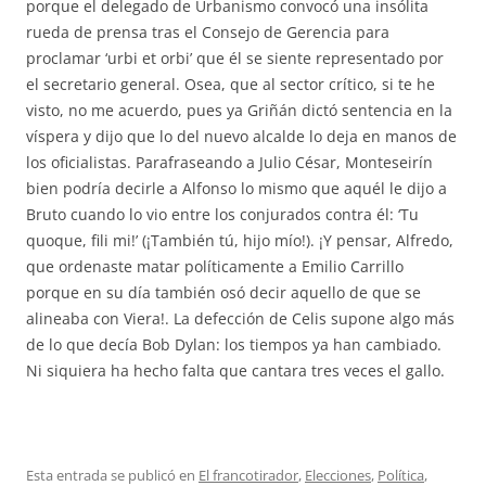
porque el delegado de Urbanismo convocó una insólita
rueda de prensa tras el Consejo de Gerencia para
proclamar ‘urbi et orbi’ que él se siente representado por
el secretario general. Osea, que al sector crítico, si te he
visto, no me acuerdo, pues ya Griñán dictó sentencia en la
víspera y dijo que lo del nuevo alcalde lo deja en manos de
los oficialistas. Parafraseando a Julio César, Monteseirín
bien podría decirle a Alfonso lo mismo que aquél le dijo a
Bruto cuando lo vio entre los conjurados contra él: ‘Tu
quoque, fili mi!’ (¡También tú, hijo mío!). ¡Y pensar, Alfredo,
que ordenaste matar políticamente a Emilio Carrillo
porque en su día también osó decir aquello de que se
alineaba con Viera!. La defección de Celis supone algo más
de lo que decía Bob Dylan: los tiempos ya han cambiado.
Ni siquiera ha hecho falta que cantara tres veces el gallo.
Esta entrada se publicó en
El francotirador
,
Elecciones
,
Política
,