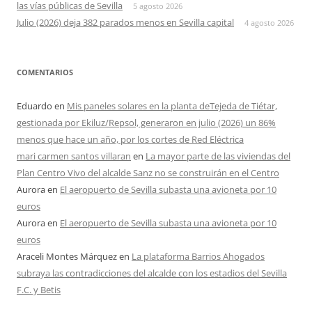
las vías públicas de Sevilla
5 agosto 2026
Julio (2026) deja 382 parados menos en Sevilla capital
4 agosto 2026
COMENTARIOS
Eduardo
en
Mis paneles solares en la planta deTejeda de Tiétar,
gestionada por Ekiluz/Repsol, generaron en julio (2026) un 86%
menos que hace un año, por los cortes de Red Eléctrica
mari carmen santos villaran
en
La mayor parte de las viviendas del
Plan Centro Vivo del alcalde Sanz no se construirán en el Centro
Aurora
en
El aeropuerto de Sevilla subasta una avioneta por 10
euros
Aurora
en
El aeropuerto de Sevilla subasta una avioneta por 10
euros
Araceli Montes Márquez
en
La plataforma Barrios Ahogados
subraya las contradicciones del alcalde con los estadios del Sevilla
F.C. y Betis