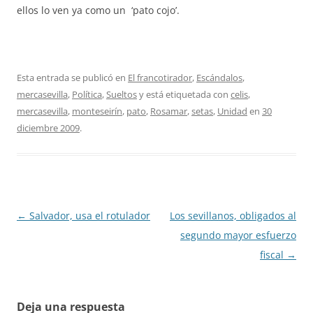
ellos lo ven ya como un ‘pato cojo’.
Esta entrada se publicó en
El francotirador
,
Escándalos
,
mercasevilla
,
Política
,
Sueltos
y está etiquetada con
celis
,
mercasevilla
,
monteseirín
,
pato
,
Rosamar
,
setas
,
Unidad
en
30
diciembre 2009
.
Navegación
←
Salvador, usa el rotulador
Los sevillanos, obligados al
de
segundo mayor esfuerzo
entradas
fiscal
→
Deja una respuesta