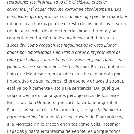
tentaciones totalitarias. Ya lo dijo el clásico: el poder
corrompe, y el poder absoluto corrompe absolutamente. Los
presidentes que dejarán de serlo a plazo fijo
pierden mando e
influencia a chorros porque el resto de los políticos, sean o
no de su cuerda, dejan de tenerlo como referente y se
reorientan en función de los posibles candidatos a la
sucesión.
Como reacción, los inquilinos de la Casa Blanca
dados por amortizados empiezan a pasar olímpicamente de
todo y de todos y a hacer lo que les viene en gana. Total, como
ya no van a ser penalizados electoralmente.
En los ambientes
flota que Monteseirín, no acabe o acabe el mandato por
imperativo de sus mayores (él propone y Chaves dispone),
está ya políticamente visto para sentencia. Da igual que
salga indemne o con algunos perdigonazos de los casos
Mercasevilla o Unidad o que corte la cinta inaugural de
Fibes o las ‘setas’ de la Encarnación,
si es que halla dinero
para acabarlas
. En la metáfora
del cuento
de Blancanieves,
si a Monteseirín le crecen enanitos como Celis, Rosamar,
Espadas y hasta el fantasma de Pepote, es porque todos