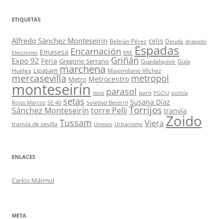
ETIQUETAS
Alfredo Sánchez Monteseirín
celis
Beltrán Pérez
Deuda
dragado
Espadas
Encarnación
Emasesa
Elecciones
ERE
Griñán
Expo 92
Feria
Gregorio Serrano
Guadalquivir
Guía
marchena
Lipasam
Huelga
Maximiliano Vílchez
mercasevilla
metropol
Metrocentro
Metro
monteseirín
parasol
ocio
paro
PGOU
policía
setas
Susana Díaz
Rojas Marcos
SE-40
Soledad Becerril
Torrijos
Sánchez Monteseirín
torre Pelli
tranvía
Zoido
Tussam
Viera
tranvía de sevilla
Unesco
Urbanismo
ENLACES
Carlos Mármol
META