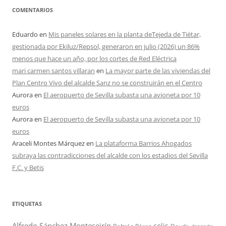
COMENTARIOS
Eduardo
en
Mis paneles solares en la planta deTejeda de Tiétar,
gestionada por Ekiluz/Repsol, generaron en julio (2026) un 86%
menos que hace un año, por los cortes de Red Eléctrica
mari carmen santos villaran
en
La mayor parte de las viviendas del
Plan Centro Vivo del alcalde Sanz no se construirán en el Centro
Aurora
en
El aeropuerto de Sevilla subasta una avioneta por 10
euros
Aurora
en
El aeropuerto de Sevilla subasta una avioneta por 10
euros
Araceli Montes Márquez
en
La plataforma Barrios Ahogados
subraya las contradicciones del alcalde con los estadios del Sevilla
F.C. y Betis
ETIQUETAS
Alfredo Sánchez Monteseirín
celis