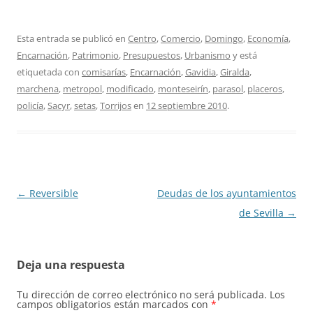
Esta entrada se publicó en
Centro
,
Comercio
,
Domingo
,
Economía
,
Encarnación
,
Patrimonio
,
Presupuestos
,
Urbanismo
y está
etiquetada con
comisarías
,
Encarnación
,
Gavidia
,
Giralda
,
marchena
,
metropol
,
modificado
,
monteseirín
,
parasol
,
placeros
,
policía
,
Sacyr
,
setas
,
Torrijos
en
12 septiembre 2010
.
Navegación
←
Reversible
Deudas de los ayuntamientos
de
de Sevilla
→
entradas
Deja una respuesta
Tu dirección de correo electrónico no será publicada.
Los
campos obligatorios están marcados con
*