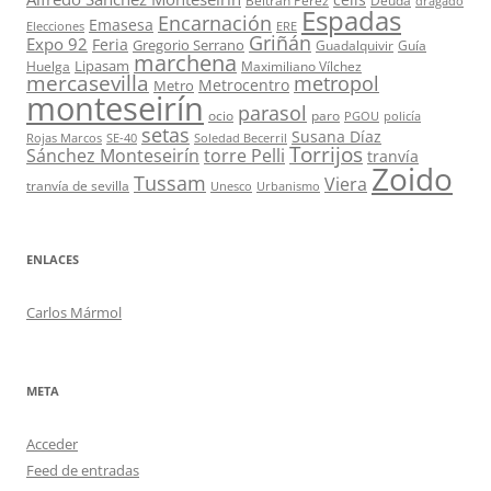
Beltrán Pérez
Deuda
dragado
Espadas
Encarnación
Emasesa
Elecciones
ERE
Griñán
Expo 92
Feria
Gregorio Serrano
Guadalquivir
Guía
marchena
Lipasam
Huelga
Maximiliano Vílchez
mercasevilla
metropol
Metrocentro
Metro
monteseirín
parasol
ocio
paro
PGOU
policía
setas
Susana Díaz
Rojas Marcos
SE-40
Soledad Becerril
Torrijos
Sánchez Monteseirín
torre Pelli
tranvía
Zoido
Tussam
Viera
tranvía de sevilla
Unesco
Urbanismo
ENLACES
Carlos Mármol
META
Acceder
Feed de entradas