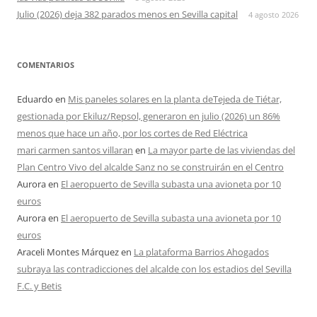
Julio (2026) deja 382 parados menos en Sevilla capital
4 agosto 2026
COMENTARIOS
Eduardo
en
Mis paneles solares en la planta deTejeda de Tiétar,
gestionada por Ekiluz/Repsol, generaron en julio (2026) un 86%
menos que hace un año, por los cortes de Red Eléctrica
mari carmen santos villaran
en
La mayor parte de las viviendas del
Plan Centro Vivo del alcalde Sanz no se construirán en el Centro
Aurora
en
El aeropuerto de Sevilla subasta una avioneta por 10
euros
Aurora
en
El aeropuerto de Sevilla subasta una avioneta por 10
euros
Araceli Montes Márquez
en
La plataforma Barrios Ahogados
subraya las contradicciones del alcalde con los estadios del Sevilla
F.C. y Betis