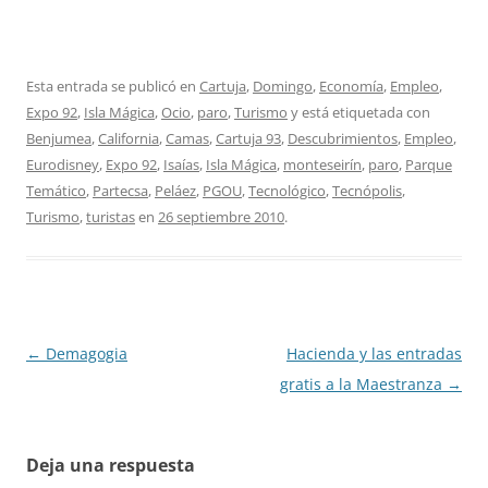
Esta entrada se publicó en
Cartuja
,
Domingo
,
Economía
,
Empleo
,
Expo 92
,
Isla Mágica
,
Ocio
,
paro
,
Turismo
y está etiquetada con
Benjumea
,
California
,
Camas
,
Cartuja 93
,
Descubrimientos
,
Empleo
,
Eurodisney
,
Expo 92
,
Isaías
,
Isla Mágica
,
monteseirín
,
paro
,
Parque
Temático
,
Partecsa
,
Peláez
,
PGOU
,
Tecnológico
,
Tecnópolis
,
Turismo
,
turistas
en
26 septiembre 2010
.
Navegación
←
Demagogia
Hacienda y las entradas
de
gratis a la Maestranza
→
entradas
Deja una respuesta