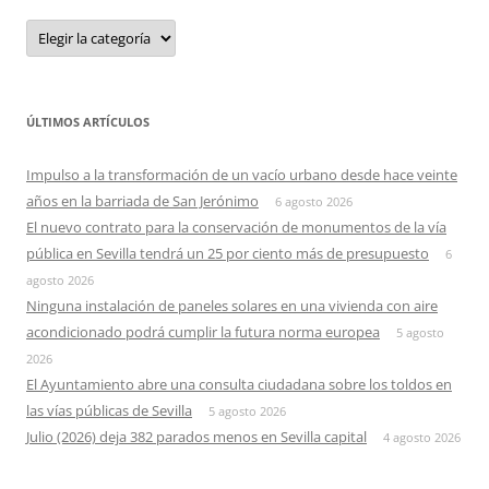
Categorias
ÚLTIMOS ARTÍCULOS
Impulso a la transformación de un vacío urbano desde hace veinte
años en la barriada de San Jerónimo
6 agosto 2026
El nuevo contrato para la conservación de monumentos de la vía
pública en Sevilla tendrá un 25 por ciento más de presupuesto
6
agosto 2026
Ninguna instalación de paneles solares en una vivienda con aire
acondicionado podrá cumplir la futura norma europea
5 agosto
2026
El Ayuntamiento abre una consulta ciudadana sobre los toldos en
las vías públicas de Sevilla
5 agosto 2026
Julio (2026) deja 382 parados menos en Sevilla capital
4 agosto 2026