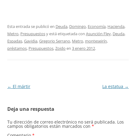
Esta entrada se publicó en
Deuda
,
Domingo
,
Economía
,
Hacienda
,
Metro
,
Presupuestos
y está etiquetada con
Asunción Fley
,
Deuda
,
Espadas
,
Gavidia
,
Gregorio Serrano
,
Metro
,
monteseirín
,
préstamos
,
Presupuestos
,
Zoido
en
3 enero 2012
.
Navegación
←
El mártir
La estatua
→
de
entradas
Deja una respuesta
Tu dirección de correo electrónico no será publicada.
Los
campos obligatorios están marcados con
*
Comentario
*