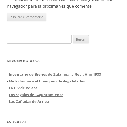
navegador para la próxima vez que comente.
Buscar:
MEMORIA HISTÓRICA
-
Inventario de Bienes de Zalamea la Real. Año 1933
-
Métodos para el blanqueo de ilegalidades
-
La ITV de Veiasa
-
Los regalos del Ayuntamiento
-
Las Cañadas de Arriba
CATEGORIAS