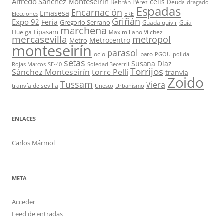
Alfredo Sánchez Monteseirín
celis
Beltrán Pérez
Deuda
dragado
Espadas
Encarnación
Emasesa
Elecciones
ERE
Griñán
Expo 92
Feria
Gregorio Serrano
Guadalquivir
Guía
marchena
Lipasam
Huelga
Maximiliano Vílchez
mercasevilla
metropol
Metrocentro
Metro
monteseirín
parasol
ocio
paro
PGOU
policía
setas
Susana Díaz
Rojas Marcos
SE-40
Soledad Becerril
Torrijos
Sánchez Monteseirín
torre Pelli
tranvía
Zoido
Tussam
Viera
tranvía de sevilla
Unesco
Urbanismo
ENLACES
Carlos Mármol
META
Acceder
Feed de entradas