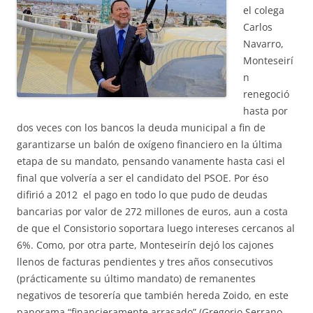
el colega
Carlos
Navarro,
Monteseirí
n
renegoció
hasta por
dos veces con los bancos la deuda municipal a fin de
garantizarse un balón de oxígeno financiero en la última
etapa de su mandato, pensando vanamente hasta casi el
final que volvería a ser el candidato del PSOE. Por éso
difirió a 2012 el pago en todo lo que pudo de deudas
bancarias por valor de 272 millones de euros, aun a costa
de que el Consistorio soportara luego intereses cercanos al
6%. Como, por otra parte, Monteseirín dejó los cajones
llenos de facturas pendientes y tres años consecutivos
(prácticamente su último mandato) de remanentes
negativos de tesorería que también hereda Zoido, en este
panorama “financieramente arrasado” (Gregorio Serrano