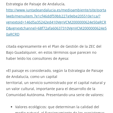
Estrategia de Paisaje de Andalucía,
http://www.juntadeandalucia.es/medioambiente/site/porta
lweb/menuitem.7e1cf46ddf59bb227a9ebe205510e1ca/?
vgnextoid=146d5a35242ed410VgnVCM2000000624e50aRCR
D&vgnextchannel=68f72afa60637310VgnVCM2000000624e5
0aRCRD
citada expresamente en el Plan de Gestión de la ZEC del
Bajo Guadalquivir, en estos términos que parecen no
haber leído los consultores de Ayesa:
«El paisaje es considerado, según la Estrategia de Paisaje
de Andalucía, como un capital
territorial, un servicio suministrado por el capital natural y
un valor cultural, importante para el desarrollo de la
Comunidad Autónoma. Presentando una serie de valores:
Valores ecológicos: que determinan la calidad del
medio natural, el funcionamiento de los ecosistemas