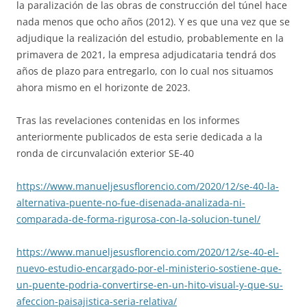
la paralización de las obras de construcción del túnel hace
nada menos que ocho años (2012). Y es que una vez que se
adjudique la realización del estudio, probablemente en la
primavera de 2021, la empresa adjudicataria tendrá dos
años de plazo para entregarlo, con lo cual nos situamos
ahora mismo en el horizonte de 2023.
Tras las revelaciones contenidas en los informes
anteriormente publicados de esta serie dedicada a la
ronda de circunvalación exterior SE-40
https://www.manueljesusflorencio.com/2020/12/se-40-la-
alternativa-puente-no-fue-disenada-analizada-ni-
comparada-de-forma-rigurosa-con-la-solucion-tunel/
https://www.manueljesusflorencio.com/2020/12/se-40-el-
nuevo-estudio-encargado-por-el-ministerio-sostiene-que-
un-puente-podria-convertirse-en-un-hito-visual-y-que-su-
afeccion-paisajistica-seria-relativa/