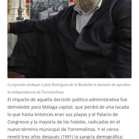
La leyenda atribuye a José Rodríguez de la Borbolla la decisión de aprobar
la independencia de Torremolinos
El impacto de aquella decisión político-administrativa fue
demoledor para Málaga capital, que perdió de una tacada
lo que hasta entonces eran sus playas y el Palacio de
Congresos y la mayoría de los hoteles, radicados en el
nuevo término municipal de Torremolinos. Y el censo
reveló tres años después (1991) la sangría demográfica: