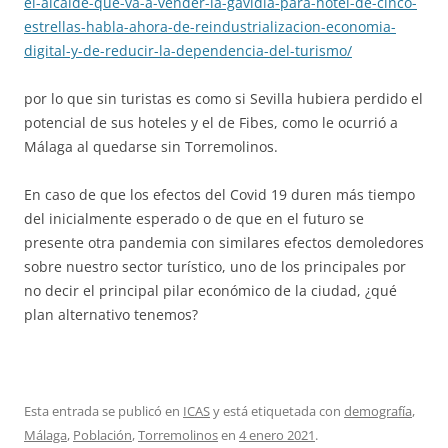
el-alcalde-que-va-a-vender-la-gavidia-para-hotel-de-cinco-
estrellas-habla-ahora-de-reindustrializacion-economia-
digital-y-de-reducir-la-dependencia-del-turismo/
por lo que sin turistas es como si Sevilla hubiera perdido el
potencial de sus hoteles y el de Fibes, como le ocurrió a
Málaga al quedarse sin Torremolinos.
En caso de que los efectos del Covid 19 duren más tiempo
del inicialmente esperado o de que en el futuro se
presente otra pandemia con similares efectos demoledores
sobre nuestro sector turístico, uno de los principales por
no decir el principal pilar económico de la ciudad, ¿qué
plan alternativo tenemos?
Esta entrada se publicó en
ICAS
y está etiquetada con
demografía
,
Málaga
,
Población
,
Torremolinos
en
4 enero 2021
.