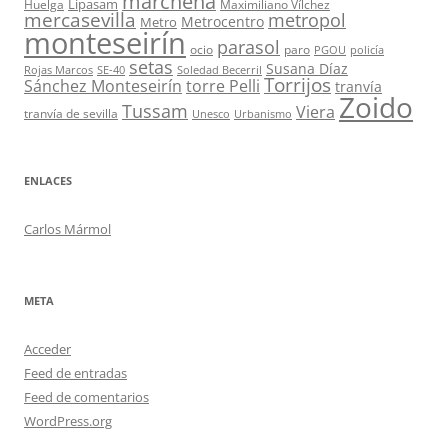
marchena
Lipasam
Huelga
Maximiliano Vílchez
mercasevilla
metropol
Metrocentro
Metro
monteseirín
parasol
ocio
paro
PGOU
policía
setas
Susana Díaz
Rojas Marcos
SE-40
Soledad Becerril
Torrijos
Sánchez Monteseirín
torre Pelli
tranvía
Zoido
Tussam
Viera
tranvía de sevilla
Unesco
Urbanismo
ENLACES
Carlos Mármol
META
Acceder
Feed de entradas
Feed de comentarios
WordPress.org