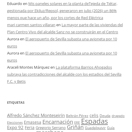
Eduardo
en
Mis paneles solares en la planta deTejeda de Tiétar,
gestionada por Ekiluz/Repsol, generaron en julio (2026) un 86%
menos que hace un año, por los cortes de Red Eléctrica
mari carmen santos villaran
en
La mayor parte de las viviendas del
Plan Centro Vivo del alcalde Sanz no se construirán en el Centro
Aurora
en
El aeropuerto de Sevilla subasta una avioneta por 10
euros
Aurora
en
El aeropuerto de Sevilla subasta una avioneta por 10
euros
Araceli Montes Márquez
en
La plataforma Barrios Ahogados
subraya las contradicciones del alcalde con los estadios del Sevilla
F.C. y Betis
ETIQUETAS
Alfredo Sánchez Monteseirín
celis
Beltrán Pérez
Deuda
dragado
Espadas
Encarnación
Emasesa
Elecciones
ERE
Griñán
Expo 92
Feria
Gregorio Serrano
Guadalquivir
Guía