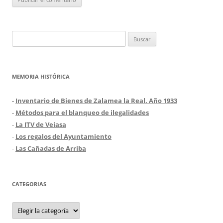
Buscar:
MEMORIA HISTÓRICA
-
Inventario de Bienes de Zalamea la Real. Año 1933
-
Métodos para el blanqueo de ilegalidades
-
La ITV de Veiasa
-
Los regalos del Ayuntamiento
-
Las Cañadas de Arriba
CATEGORIAS
Categorias