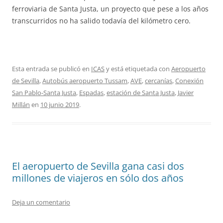
ferroviaria de Santa Justa, un proyecto que pese a los años
transcurridos no ha salido todavía del kilómetro cero.
Esta entrada se publicó en
ICAS
y está etiquetada con
Aeropuerto
de Sevilla
,
Autobús aeropuerto Tussam
,
AVE
,
cercanías
,
Conexión
San Pablo-Santa Justa
,
Espadas
,
estación de Santa Justa
,
Javier
Millán
en
10 junio 2019
.
El aeropuerto de Sevilla gana casi dos
millones de viajeros en sólo dos años
Deja un comentario