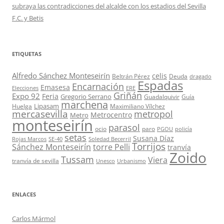
subraya las contradicciones del alcalde con los estadios del Sevilla
F.C. y Betis
ETIQUETAS
Alfredo Sánchez Monteseirín
celis
Beltrán Pérez
Deuda
dragado
Espadas
Encarnación
Emasesa
Elecciones
ERE
Griñán
Expo 92
Feria
Gregorio Serrano
Guadalquivir
Guía
marchena
Lipasam
Huelga
Maximiliano Vílchez
mercasevilla
metropol
Metrocentro
Metro
monteseirín
parasol
ocio
paro
PGOU
policía
setas
Susana Díaz
Rojas Marcos
SE-40
Soledad Becerril
Torrijos
Sánchez Monteseirín
torre Pelli
tranvía
Zoido
Tussam
Viera
tranvía de sevilla
Unesco
Urbanismo
ENLACES
Carlos Mármol