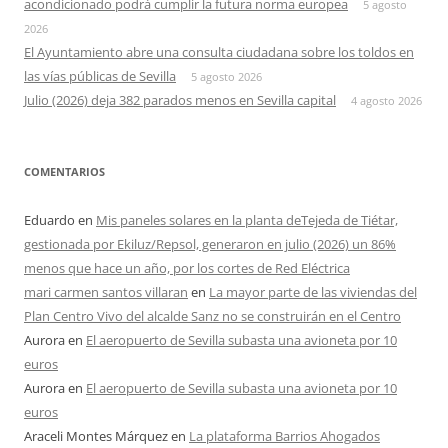
acondicionado podrá cumplir la futura norma europea
5 agosto
2026
El Ayuntamiento abre una consulta ciudadana sobre los toldos en
las vías públicas de Sevilla
5 agosto 2026
Julio (2026) deja 382 parados menos en Sevilla capital
4 agosto 2026
COMENTARIOS
Eduardo
en
Mis paneles solares en la planta deTejeda de Tiétar,
gestionada por Ekiluz/Repsol, generaron en julio (2026) un 86%
menos que hace un año, por los cortes de Red Eléctrica
mari carmen santos villaran
en
La mayor parte de las viviendas del
Plan Centro Vivo del alcalde Sanz no se construirán en el Centro
Aurora
en
El aeropuerto de Sevilla subasta una avioneta por 10
euros
Aurora
en
El aeropuerto de Sevilla subasta una avioneta por 10
euros
Araceli Montes Márquez
en
La plataforma Barrios Ahogados