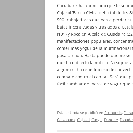
Caixabank ha anunciado que le sobran
Cajasol/Banca Cívica del total de los 
500 trabajadores que van a perder su p
bajas incentivadas y traslados a Cata
(101) y Roca en Alcalá de Guadaíra (22
manifestaciones populares, concentra
comer más yogur de la multinacional f
pasara nada. Hasta puede que no se h
que ha cubierto la noticia. Ni siquier
alguno ni ha repetido eso de converti
combate contra el capital. Será que p
fácil cambiar de marca de yogur que o
Esta entrada se publicó en
Economía
,
El fr
Caixabank
,
Cajasol
,
Cargill
,
Danone
,
Espada