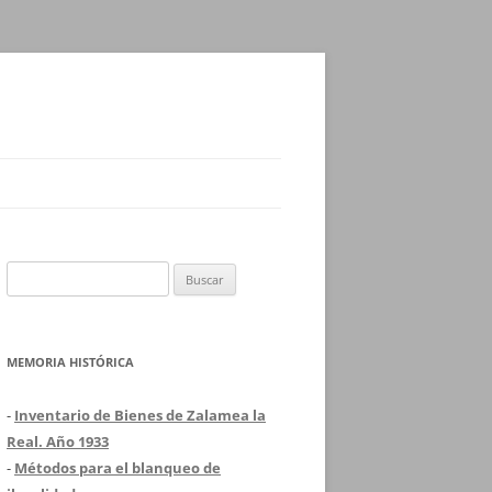
Buscar:
MEMORIA HISTÓRICA
-
Inventario de Bienes de Zalamea la
Real. Año 1933
-
Métodos para el blanqueo de