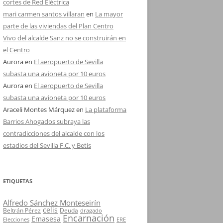
cortes de Red Eléctrica
mari carmen santos villaran
en
La mayor
parte de las viviendas del Plan Centro
Vivo del alcalde Sanz no se construirán en
el Centro
Aurora
en
El aeropuerto de Sevilla
subasta una avioneta por 10 euros
Aurora
en
El aeropuerto de Sevilla
subasta una avioneta por 10 euros
Araceli Montes Márquez
en
La plataforma
Barrios Ahogados subraya las
contradicciones del alcalde con los
estadios del Sevilla F.C. y Betis
ETIQUETAS
Alfredo Sánchez Monteseirín
celis
Beltrán Pérez
Deuda
dragado
Encarnación
Emasesa
Elecciones
ERE