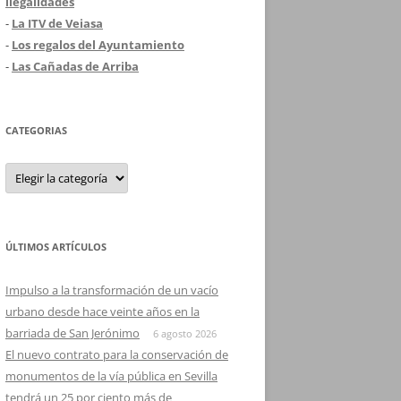
ilegalidades
-
La ITV de Veiasa
-
Los regalos del Ayuntamiento
-
Las Cañadas de Arriba
CATEGORIAS
Categorias
ÚLTIMOS ARTÍCULOS
Impulso a la transformación de un vacío
urbano desde hace veinte años en la
barriada de San Jerónimo
6 agosto 2026
El nuevo contrato para la conservación de
monumentos de la vía pública en Sevilla
tendrá un 25 por ciento más de