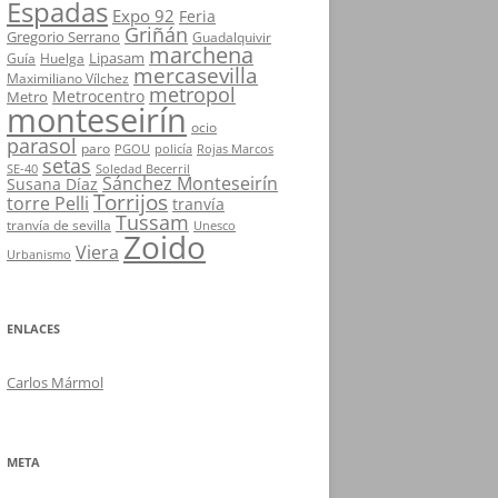
Espadas
Expo 92
Feria
Griñán
Gregorio Serrano
Guadalquivir
marchena
Lipasam
Guía
Huelga
mercasevilla
Maximiliano Vílchez
metropol
Metrocentro
Metro
monteseirín
ocio
parasol
paro
PGOU
policía
Rojas Marcos
setas
SE-40
Soledad Becerril
Sánchez Monteseirín
Susana Díaz
Torrijos
torre Pelli
tranvía
Tussam
tranvía de sevilla
Unesco
Zoido
Viera
Urbanismo
ENLACES
Carlos Mármol
META