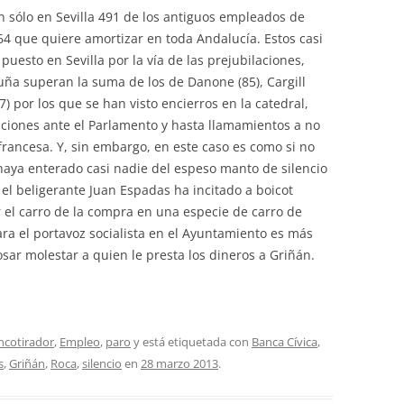
 sólo en Sevilla 491 de los antiguos empleados de
864 que quiere amortizar en toda Andalucía. Estos casi
uesto en Sevilla por la vía de las prejubilaciones,
luña superan la suma de los de Danone (85), Cargill
7) por los que se han visto encierros en la catedral,
ciones ante el Parlamento y hasta llamamientos a no
rancesa. Y, sin embargo, en este caso es como si no
aya enterado casi nadie del espeso manto de silencio
a el beligerante Juan Espadas ha incitado a boicot
r el carro de la compra en una especie de carro de
ara el portavoz socialista en el Ayuntamiento es más
sar molestar a quien le presta los dineros a Griñán.
ancotirador
,
Empleo
,
paro
y está etiquetada con
Banca Cívica
,
s
,
Griñán
,
Roca
,
silencio
en
28 marzo 2013
.