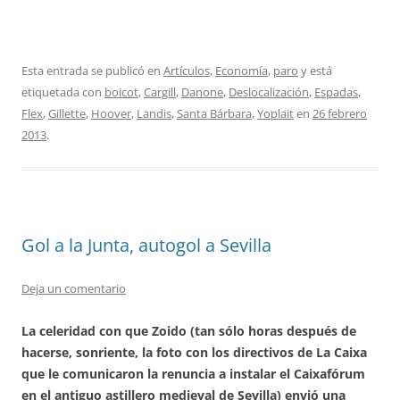
Esta entrada se publicó en
Artículos
,
Economía
,
paro
y está
etiquetada con
boicot
,
Cargill
,
Danone
,
Deslocalización
,
Espadas
,
Flex
,
Gillette
,
Hoover
,
Landis
,
Santa Bárbara
,
Yoplait
en
26 febrero
2013
.
Gol a la Junta, autogol a Sevilla
Deja un comentario
La celeridad con que Zoido (tan sólo horas después de
hacerse, sonriente, la foto con los directivos de La Caixa
que le comunicaron la renuncia a instalar el Caixafórum
en el antiguo astillero medieval de Sevilla) envió una