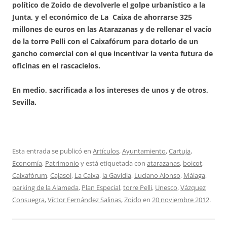
político de Zoido de devolverle el golpe urbanístico a la
Junta, y el económico de La Caixa de ahorrarse 325
millones de euros en las Atarazanas y de rellenar el vacío
de la torre Pelli con el Caixafórum para dotarlo de un
gancho comercial con el que incentivar la venta futura de
oficinas en el rascacielos.
En medio, sacrificada a los intereses de unos y de otros,
Sevilla.
Esta entrada se publicó en
Artículos
,
Ayuntamiento
,
Cartuja
,
Economía
,
Patrimonio
y está etiquetada con
atarazanas
,
boicot
,
Caixafórum
,
Cajasol
,
La Caixa
,
la Gavidia
,
Luciano Alonso
,
Málaga
,
parking de la Alameda
,
Plan Especial
,
torre Pelli
,
Unesco
,
Vázquez
Consuegra
,
Víctor Fernández Salinas
,
Zoido
en
20 noviembre 2012
.