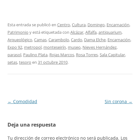
Esta entrada se publicó en
Centro
,
Cultura
,
Domingo
,
Encarnación
,
Patrimonio
y está etiquetada con
Alcázar
,
Alfalfa
,
antiquarium
,
Arqueológico
,
Camas
,
Carambolo
,
Cardo
,
Dama Elche
,
Encarnación
,
Expo 92
,
metropol
,
monteseirín
,
museo
,
Nieves Hernández
,
parasol
,
Paulino Plata
,
Rojas Marcos
,
Rosa Torres
,
Sala Capitular
,
setas
,
tesoro
en
31 octubre 2010
.
Navegación
←
Comodidad
Sin corona
→
de
entradas
Deja una respuesta
Tu dirección de correo electrónico no será publicada.
Los