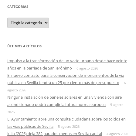
CATEGORIAS
Categorias
ÚLTIMOS ARTÍCULOS
Impulso a la transformación de un vacío urbano desde hace veinte
años en la barriada de San Jerónimo
6 agosto 2026
El nuevo contrato para la conservación de monumentos de la vía
pública en Sevilla tendrá un 25 por ciento más de presupuesto
6
agosto 2026
Ninguna instalación de paneles solares en una vivienda con aire
acondicionado podrá cumplir la futura norma europea
5 agosto
2026
El Ayuntamiento abre una consulta ciudadana sobre los toldos en
las vías públicas de Sevilla
5 agosto 2026
Julio (2026) deja 382 parados menos en Sevilla capital
4 agosto 2026