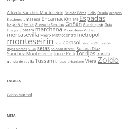
Alfredo Sánchez Monteseirín
celis
Beltrán Pérez
Deuda
dragado
Espadas
Encarnación
Emasesa
Elecciones
ERE
Griñán
Expo 92
Feria
Gregorio Serrano
Guadalquivir
Guía
marchena
Lipasam
Huelga
Maximiliano Vílchez
mercasevilla
metropol
Metrocentro
Metro
monteseirín
parasol
ocio
paro
PGOU
policía
setas
Susana Díaz
Rojas Marcos
SE-40
Soledad Becerril
Torrijos
Sánchez Monteseirín
torre Pelli
tranvía
Zoido
Tussam
Viera
tranvía de sevilla
Unesco
Urbanismo
ENLACES
Carlos Mármol
META