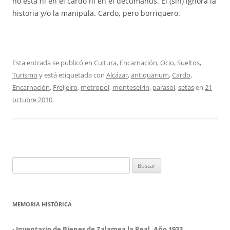
no está ni en el cardo ni en el decumanus. El (sin) ignora la
historia y/o la manipula. Cardo, pero borriquero.
Esta entrada se publicó en
Cultura
,
Encarnación
,
Ocio
,
Sueltos
,
Turismo
y está etiquetada con
Alcázar
,
antiquarium
,
Cardo
,
Encarnación
,
Freijeiro
,
metropol
,
monteseirín
,
parasol
,
setas
en
21
octubre 2010
.
Buscar:
MEMORIA HISTÓRICA
-
Inventario de Bienes de Zalamea la Real. Año 1933