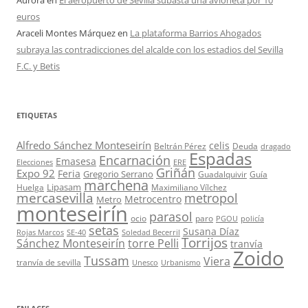
Aurora
en
El aeropuerto de Sevilla subasta una avioneta por 10
euros
Araceli Montes Márquez
en
La plataforma Barrios Ahogados
subraya las contradicciones del alcalde con los estadios del Sevilla
F.C. y Betis
ETIQUETAS
Alfredo Sánchez Monteseirín
celis
Beltrán Pérez
Deuda
dragado
Espadas
Encarnación
Emasesa
Elecciones
ERE
Griñán
Expo 92
Feria
Gregorio Serrano
Guadalquivir
Guía
marchena
Lipasam
Huelga
Maximiliano Vílchez
mercasevilla
metropol
Metrocentro
Metro
monteseirín
parasol
ocio
paro
PGOU
policía
setas
Susana Díaz
Rojas Marcos
SE-40
Soledad Becerril
Torrijos
Sánchez Monteseirín
torre Pelli
tranvía
Zoido
Tussam
Viera
tranvía de sevilla
Unesco
Urbanismo