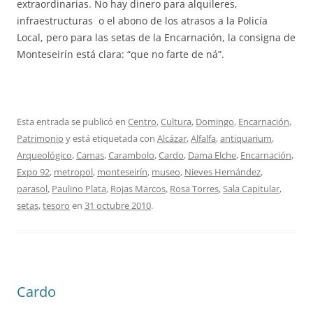
extraordinarias. No hay dinero para alquileres,
infraestructuras o el abono de los atrasos a la Policía
Local, pero para las setas de la Encarnación, la consigna de
Monteseirín está clara: “que no farte de ná”.
Esta entrada se publicó en
Centro
,
Cultura
,
Domingo
,
Encarnación
,
Patrimonio
y está etiquetada con
Alcázar
,
Alfalfa
,
antiquarium
,
Arqueológico
,
Camas
,
Carambolo
,
Cardo
,
Dama Elche
,
Encarnación
,
Expo 92
,
metropol
,
monteseirín
,
museo
,
Nieves Hernández
,
parasol
,
Paulino Plata
,
Rojas Marcos
,
Rosa Torres
,
Sala Capitular
,
setas
,
tesoro
en
31 octubre 2010
.
Cardo