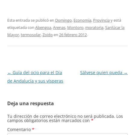
Esta entrada se publicó en
Domingo
,
Economía
,
Provincia
y está
etiquetada con
Abengoa
,
Arenas
,
Montoro
,
moratoria
,
Sanlúcar la
Mayor
,
termosolar
,
Zoido
en
26 febrero 2012
.
Navegación
←
Guía del ocio para el Día
Sálvese quien pueda
→
de
de Andalucía y sus vísperas
entradas
Deja una respuesta
Tu dirección de correo electrónico no será publicada.
Los
campos obligatorios están marcados con
*
Comentario
*