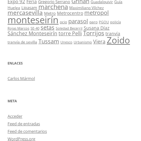
Griñán
Expo 92
Feria
Gregorio Serrano
Guadalquivir
Guía
marchena
Lipasam
Huelga
Maximiliano Vílchez
mercasevilla
metropol
Metrocentro
Metro
monteseirín
parasol
ocio
paro
PGOU
policía
setas
Susana Díaz
Rojas Marcos
SE-40
Soledad Becerril
Torrijos
Sánchez Monteseirín
torre Pelli
tranvía
Zoido
Tussam
Viera
tranvía de sevilla
Unesco
Urbanismo
ENLACES
Carlos Mármol
META
Acceder
Feed de entradas
Feed de comentarios
WordPress.org