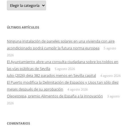
Categorias
ÚLTIMOS ARTÍCULOS
Ninguna instalación de paneles solares en una vivienda con aire
acondicionado podrá cumplir la futura norma europea
5 agosto
2026
El Ayuntamiento abre una consulta ciudadana sobre los toldos en
las vías públicas de Sevilla
5 agosto 2026
Julio (2026) deja 382 parados menos en Sevilla capital
4 agosto 2026
El Puerto modifica la Delimitación de Espacios y Usos tan sólo diez
meses después de su aprobación
4 agosto 2026
Oleoestepa, premio Alimentos de España a la innovación
3 agosto
2026
COMENTARIOS