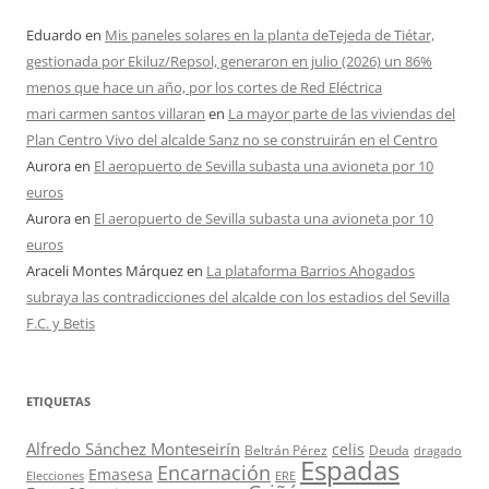
Eduardo
en
Mis paneles solares en la planta deTejeda de Tiétar,
gestionada por Ekiluz/Repsol, generaron en julio (2026) un 86%
menos que hace un año, por los cortes de Red Eléctrica
mari carmen santos villaran
en
La mayor parte de las viviendas del
Plan Centro Vivo del alcalde Sanz no se construirán en el Centro
Aurora
en
El aeropuerto de Sevilla subasta una avioneta por 10
euros
Aurora
en
El aeropuerto de Sevilla subasta una avioneta por 10
euros
Araceli Montes Márquez
en
La plataforma Barrios Ahogados
subraya las contradicciones del alcalde con los estadios del Sevilla
F.C. y Betis
ETIQUETAS
Alfredo Sánchez Monteseirín
celis
Beltrán Pérez
Deuda
dragado
Espadas
Encarnación
Emasesa
Elecciones
ERE