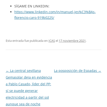
SÍGAME EN LINKEDIN:
https://www.linkedin.com/in/manuel-jes%C3%BAs-
florencio-caro-919b0225/
Esta entrada fue publicada en
ICAS
el
17 noviembre 2021
.
Navegación
←
La central sevillana
La posposición de Espadas
→
de
Gemasolar deja en evidencia
entradas
a Pablo Casado, líder del PP:
sí se puede generar
electricidad a partir del sol
aunque sea de noche