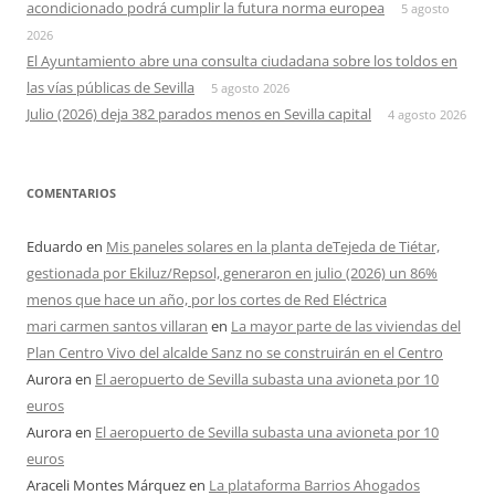
acondicionado podrá cumplir la futura norma europea
5 agosto
2026
El Ayuntamiento abre una consulta ciudadana sobre los toldos en
las vías públicas de Sevilla
5 agosto 2026
Julio (2026) deja 382 parados menos en Sevilla capital
4 agosto 2026
COMENTARIOS
Eduardo
en
Mis paneles solares en la planta deTejeda de Tiétar,
gestionada por Ekiluz/Repsol, generaron en julio (2026) un 86%
menos que hace un año, por los cortes de Red Eléctrica
mari carmen santos villaran
en
La mayor parte de las viviendas del
Plan Centro Vivo del alcalde Sanz no se construirán en el Centro
Aurora
en
El aeropuerto de Sevilla subasta una avioneta por 10
euros
Aurora
en
El aeropuerto de Sevilla subasta una avioneta por 10
euros
Araceli Montes Márquez
en
La plataforma Barrios Ahogados