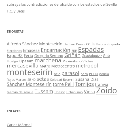
subraya las contradicciones del alcalde con los estadios del Sevilla
F.C. y Betis
ETIQUETAS
Alfredo Sánchez Monteseirín
celis
Beltrán Pérez
Deuda
dragado
Espadas
Encarnación
Emasesa
Elecciones
ERE
Griñán
Expo 92
Feria
Gregorio Serrano
Guadalquivir
Guía
marchena
Lipasam
Huelga
Maximiliano Vílchez
mercasevilla
metropol
Metrocentro
Metro
monteseirín
parasol
ocio
paro
PGOU
policía
setas
Susana Díaz
Rojas Marcos
SE-40
Soledad Becerril
Torrijos
Sánchez Monteseirín
torre Pelli
tranvía
Zoido
Tussam
Viera
tranvía de sevilla
Unesco
Urbanismo
ENLACES
Carlos Mármol