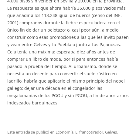
4.000 pisos sin vender en Sevilla y 20.000 en la provincia.
La respuesta es que ahora habría 35.000 pisos vacíos más
que añadir a los 113.248 igual de hueros (censo del INE,
2001) comprados durante la fiebre especuladora con el
único fin de dar un pelotazo; o, casi peor aún, a medio
construir como esas promociones a las que les invito pasen
y vean entre Gelves y La Puebla o junto a Las Pajanosas.
Cela tenía una máxima: esperaba diez años antes de
comprar un libro de moda, por si para entonces había
pasado la prueba del tiempo. Al urbanismo, donde se
necesita un decenio para convertir el suelo rústico en
ladrillo, habría que aplicarle el mismo principio del nobel
gallego: dejar una década en el congelador las
megalomanías de los PGOU y sin PGOU, a fin de ahorrarnos
indeseados barquinazos.
Esta entrada se publicó en
Economía
,
El francotirador
,
Gelves
,