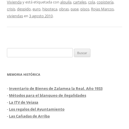
Vivienda
y está etiquetada con
alquila
,
carteles
,
cola
,
copistería
,
crisis
,
despido
,
euro
,
hipoteca
,
obras
,
pase
,
pisos
,
Rojas Marcos
,
viviendas
en
3 agosto 2010
.
Buscar:
MEMORIA HISTÓRICA
-
Inventario de Bienes de Zalamea la Real. Año 1933
-
Métodos para el blanqueo de ilegalidades
-
La ITV de Veiasa
-
Los regalos del Ayuntamiento
-
Las Cañadas de Arriba