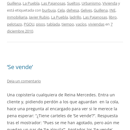
Guillena
,
La Puebla
,
Las Pajanosas
,
Sueltos
,
Urbanismo
,
Vivienda
y
está etiquetada con
burbuja
,
Cela
,
dehesa
,
Gelves
,
Guillena
,
INE
,
inmobiliaria
,
Javier Rubio
,
La Puebla
,
ladrillo
,
Las Pajanosas
,
libro
,
pelotazo
,
PGOU
,
pisos
,
tablada
,
tiempo
,
vacíos
,
viviendas
en
7
diciembre 2010
.
‘Se vende’
Deja un comentario
Una copistería cualquiera de Reina Mercedes. Entra un
cliente y, pidiendo perdón a los que aguardan en la cola,
hace una pregunta al encargado para ver si le merece la
pena esperar: “¿Tiene carteles de ‘Se vende’?”. Respuesta
tras el mostrador: “Pues se me han agotado, pero aún me
quedan un par de ‘Se alquila’”. Agotados los ‘Se vende’.