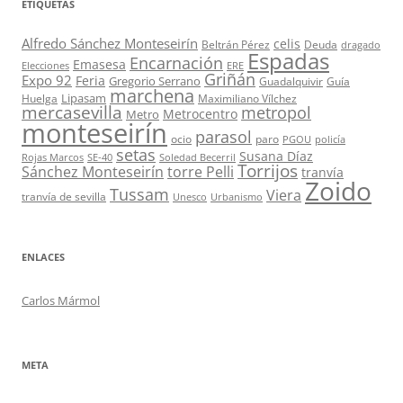
ETIQUETAS
Alfredo Sánchez Monteseirín
celis
Beltrán Pérez
Deuda
dragado
Espadas
Encarnación
Emasesa
Elecciones
ERE
Griñán
Expo 92
Feria
Gregorio Serrano
Guadalquivir
Guía
marchena
Lipasam
Huelga
Maximiliano Vílchez
mercasevilla
metropol
Metrocentro
Metro
monteseirín
parasol
ocio
paro
PGOU
policía
setas
Susana Díaz
Rojas Marcos
SE-40
Soledad Becerril
Torrijos
Sánchez Monteseirín
torre Pelli
tranvía
Zoido
Tussam
Viera
tranvía de sevilla
Unesco
Urbanismo
ENLACES
Carlos Mármol
META