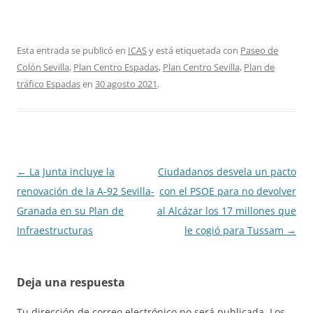
Esta entrada se publicó en
ICAS
y está etiquetada con
Paseo de
Colón Sevilla
,
Plan Centro Espadas
,
Plan Centro Sevilla
,
Plan de
tráfico Espadas
en
30 agosto 2021
.
Navegación
←
La Junta incluye la
Ciudadanos desvela un pacto
de
renovación de la A-92 Sevilla-
con el PSOE para no devolver
entradas
Granada en su Plan de
al Alcázar los 17 millones que
Infraestructuras
le cogió para Tussam
→
Deja una respuesta
Tu dirección de correo electrónico no será publicada.
Los