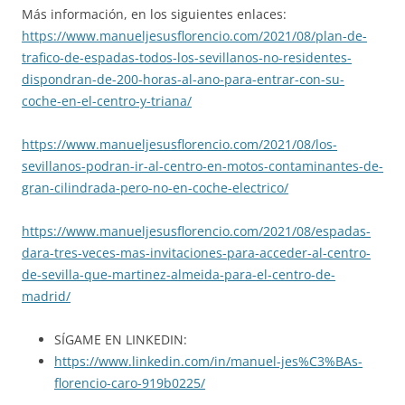
Más información, en los siguientes enlaces:
https://www.manueljesusflorencio.com/2021/08/plan-de-
trafico-de-espadas-todos-los-sevillanos-no-residentes-
dispondran-de-200-horas-al-ano-para-entrar-con-su-
coche-en-el-centro-y-triana/
https://www.manueljesusflorencio.com/2021/08/los-
sevillanos-podran-ir-al-centro-en-motos-contaminantes-de-
gran-cilindrada-pero-no-en-coche-electrico/
https://www.manueljesusflorencio.com/2021/08/espadas-
dara-tres-veces-mas-invitaciones-para-acceder-al-centro-
de-sevilla-que-martinez-almeida-para-el-centro-de-
madrid/
SÍGAME EN LINKEDIN:
https://www.linkedin.com/in/manuel-jes%C3%BAs-
florencio-caro-919b0225/