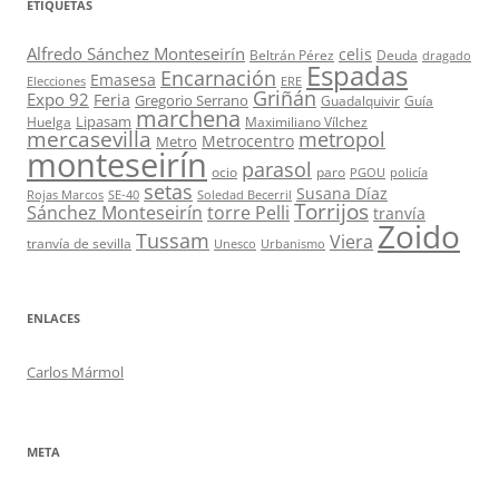
ETIQUETAS
Alfredo Sánchez Monteseirín
celis
Beltrán Pérez
Deuda
dragado
Espadas
Encarnación
Emasesa
Elecciones
ERE
Griñán
Expo 92
Feria
Gregorio Serrano
Guadalquivir
Guía
marchena
Lipasam
Huelga
Maximiliano Vílchez
mercasevilla
metropol
Metrocentro
Metro
monteseirín
parasol
ocio
paro
PGOU
policía
setas
Susana Díaz
Rojas Marcos
SE-40
Soledad Becerril
Torrijos
Sánchez Monteseirín
torre Pelli
tranvía
Zoido
Tussam
Viera
tranvía de sevilla
Unesco
Urbanismo
ENLACES
Carlos Mármol
META