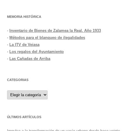
MEMORIA HISTÓRICA
-
Inventario de Bienes de Zalamea la Real. Año 1933
-
Métodos para el blanqueo de ilegalidades
-
La ITV de Veiasa
-
Los regalos del Ayuntamiento
-
Las Cañadas de Arriba
CATEGORIAS
Categorias
ÚLTIMOS ARTÍCULOS
Impulso a la transformación de un vacío urbano desde hace veinte