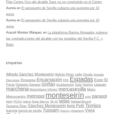
Plan Centro Vivo del alcalde Sanz no se construirán en el Centro
Aurora
en
El aeropuerto de Sevilla subasta una avioneta por 10
euros
Aurora
en
El aeropuerto de Sevilla subasta una avioneta por 10
euros
Araceli Montes Márquez
en
La plataforma Barrios Ahogados subraya
las contradicciones del alcalde con los estadios del Sevilla F.C. y
Betis
ETIQUETAS
Alfredo Sánchez Monteseirín
celis
Beltrán Pérez
Deuda
dragado
Espadas
Encarnación
Expo 92
Emasesa
Elecciones
ERE
Griñán
Feria
Gregorio Serrano
Lipasam
Guadalquivir
Guía
Huelga
marchena
mercasevilla
Maximiliano Vílchez
Metro
monteseirín
metropol
parasol
Metrocentro
ocio
setas
paro
PGOU
policía
Rojas Marcos
SE-40
Soledad Becerril
Torrijos
Sánchez Monteseirín
torre Pelli
Susana Díaz
Tussam
Viera
tranvía
tranvía de sevilla
Unesco
Urbanismo