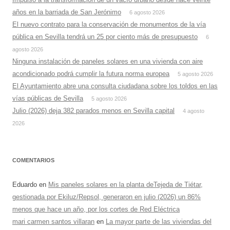
años en la barriada de San Jerónimo
6 agosto 2026
El nuevo contrato para la conservación de monumentos de la vía
pública en Sevilla tendrá un 25 por ciento más de presupuesto
6
agosto 2026
Ninguna instalación de paneles solares en una vivienda con aire
acondicionado podrá cumplir la futura norma europea
5 agosto 2026
El Ayuntamiento abre una consulta ciudadana sobre los toldos en las
vías públicas de Sevilla
5 agosto 2026
Julio (2026) deja 382 parados menos en Sevilla capital
4 agosto
2026
COMENTARIOS
Eduardo
en
Mis paneles solares en la planta deTejeda de Tiétar,
gestionada por Ekiluz/Repsol, generaron en julio (2026) un 86%
menos que hace un año, por los cortes de Red Eléctrica
mari carmen santos villaran
en
La mayor parte de las viviendas del