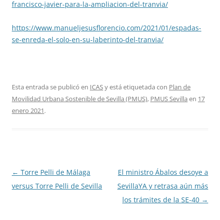
francisco-javier-para-la-ampliacion-del-tranvia/
https://www.manueljesusflorencio.com/2021/01/espadas-
se-enreda-el-solo-en-su-laberinto-del-tranvia/
Esta entrada se publicó en
ICAS
y está etiquetada con
Plan de
Movilidad Urbana Sostenible de Sevilla (PMUS)
,
PMUS Sevilla
en
17
enero 2021
.
Navegación
←
Torre Pelli de Málaga
El ministro Ábalos desoye a
de
versus Torre Pelli de Sevilla
SevillaYA y retrasa aún más
entradas
los trámites de la SE-40
→