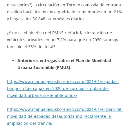
disuasorios?) la circulación en Torneo como vía de entrada
o salida hacia los mismos podría incrementarse en un 21%
y llegar a los 56.848 automóviles diarios.
¿Y no es el objetivo del PMUS reducir la circulación de
vehículos privados en un 7,2% para que en 2030 suponga
tan sólo el 33% del total?
Anteriores entregas sobre el Plan de Movilidad
Urbana Sostenible (PMUS):
https://www.manueljesusflorencio.com/2021/01/espadas-
tampoco-fue-capaz-en-2020-de-aprobar-su-plan-de-
movilidad-urbana-sostenible-pmus/
https://www.manueljesusflorencio.com/2021/01/el-plan-de-
movilidad-de-espadas-desautoriza-indirectamente-la-
ampliacion-del-tranvia/