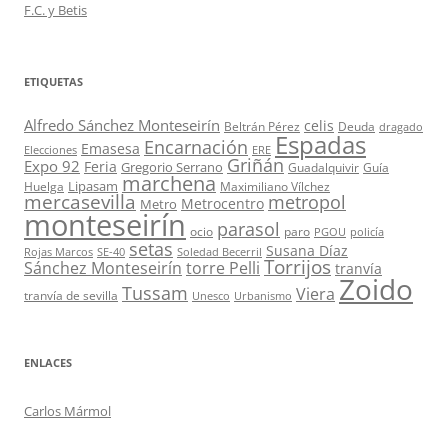
F.C. y Betis
ETIQUETAS
Alfredo Sánchez Monteseirín
celis
Beltrán Pérez
Deuda
dragado
Espadas
Encarnación
Emasesa
Elecciones
ERE
Griñán
Expo 92
Feria
Gregorio Serrano
Guadalquivir
Guía
marchena
Lipasam
Huelga
Maximiliano Vílchez
mercasevilla
metropol
Metrocentro
Metro
monteseirín
parasol
ocio
paro
PGOU
policía
setas
Susana Díaz
Rojas Marcos
SE-40
Soledad Becerril
Torrijos
Sánchez Monteseirín
torre Pelli
tranvía
Zoido
Tussam
Viera
tranvía de sevilla
Unesco
Urbanismo
ENLACES
Carlos Mármol