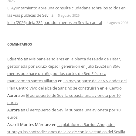
2026
El Ayuntamiento abre una consulta ciudadana sobre los toldos en
las vías públicas de Sevilla
5 agosto 2026
Julio (2026) deja 382 parados menos en Sevilla capital
4 agosto 2026
COMENTARIOS
Eduardo
en
Mis paneles solares en la planta deTejeda de Tiétar,
gestionada por Ekiluz/Repsol, generaron en julio (2026) un 86%
menos que hace un año, por los cortes de Red Eléctrica
mari carmen santos villaran
en
La mayor parte de las viviendas del
Plan Centro Vivo del alcalde Sanz no se construirán en el Centro
Aurora
en
El aeropuerto de Sevilla subasta una avioneta por 10
euros
Aurora
en
El aeropuerto de Sevilla subasta una avioneta por 10
euros
Araceli Montes Márquez
en
La plataforma Barrios Ahogados
subraya las contradicciones del alcalde con los estadios del Sevilla