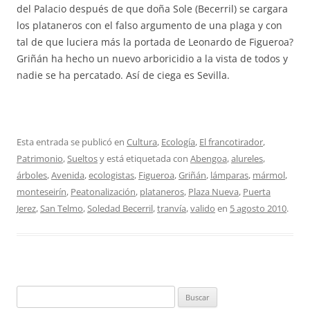
del Palacio después de que doña Sole (Becerril) se cargara
los plataneros con el falso argumento de una plaga y con
tal de que luciera más la portada de Leonardo de Figueroa?
Griñán ha hecho un nuevo arboricidio a la vista de todos y
nadie se ha percatado. Así de ciega es Sevilla.
Esta entrada se publicó en
Cultura
,
Ecología
,
El francotirador
,
Patrimonio
,
Sueltos
y está etiquetada con
Abengoa
,
alureles
,
árboles
,
Avenida
,
ecologistas
,
Figueroa
,
Griñán
,
lámparas
,
mármol
,
monteseirín
,
Peatonalización
,
plataneros
,
Plaza Nueva
,
Puerta
Jerez
,
San Telmo
,
Soledad Becerril
,
tranvía
,
valido
en
5 agosto 2010
.
Buscar: