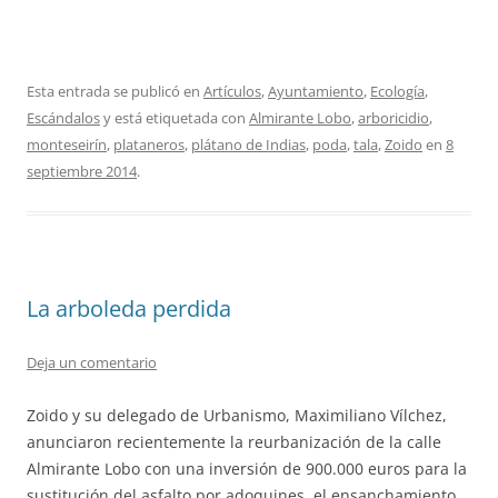
Esta entrada se publicó en
Artículos
,
Ayuntamiento
,
Ecología
,
Escándalos
y está etiquetada con
Almirante Lobo
,
arboricidio
,
monteseirín
,
plataneros
,
plátano de Indias
,
poda
,
tala
,
Zoido
en
8
septiembre 2014
.
La arboleda perdida
Deja un comentario
Zoido y su delegado de Urbanismo, Maximiliano Vílchez,
anunciaron recientemente la reurbanización de la calle
Almirante Lobo con una inversión de 900.000 euros para la
sustitución del asfalto por adoquines, el ensanchamiento