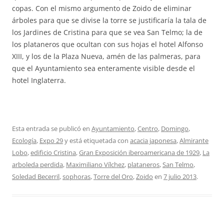
copas. Con el mismo argumento de Zoido de eliminar
árboles para que se divise la torre se justificaría la tala de
los Jardines de Cristina para que se vea San Telmo; la de
los plataneros que ocultan con sus hojas el hotel Alfonso
XIII, y los de la Plaza Nueva, amén de las palmeras, para
que el Ayuntamiento sea enteramente visible desde el
hotel Inglaterra.
Esta entrada se publicó en
Ayuntamiento
,
Centro
,
Domingo
,
Ecología
,
Expo 29
y está etiquetada con
acacia japonesa
,
Almirante
Lobo
,
edificio Cristina
,
Gran Exposición iberoamericana de 1929
,
La
arboleda perdida
,
Maximiliano Vílchez
,
plataneros
,
San Telmo
,
Soledad Becerril
,
sophoras
,
Torre del Oro
,
Zoido
en
7 julio 2013
.