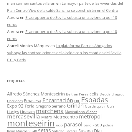
mari carmen santos villaran
en
La mayor parte de las viviendas del
Plan Centro Vivo del alcalde Sanz no se construirán en el Centro
Aurora
en
El aeropuerto de Sevilla subasta una avioneta por 10
euros
Aurora
en
El aeropuerto de Sevilla subasta una avioneta por 10
euros
Araceli Montes Márquez
en
La plataforma Barrios Ahogados
subraya las contradicciones del alcalde con los estadios del Sevilla
F.C. y Betis
ETIQUETAS
Alfredo Sánchez Monteseirín
celis
Beltrán Pérez
Deuda
dragado
Espadas
Encarnación
Emasesa
Elecciones
ERE
Griñán
Expo 92
Feria
Gregorio Serrano
Guadalquivir
Guía
marchena
Lipasam
Huelga
Maximiliano Vílchez
mercasevilla
metropol
Metrocentro
Metro
monteseirín
parasol
ocio
paro
PGOU
policía
setas
Susana Díaz
Rojas Marcos
SE-40
Soledad Becerril