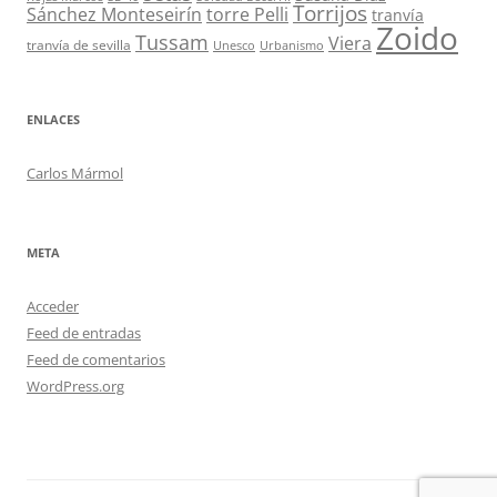
Torrijos
Sánchez Monteseirín
torre Pelli
tranvía
Zoido
Tussam
Viera
tranvía de sevilla
Unesco
Urbanismo
ENLACES
Carlos Mármol
META
Acceder
Feed de entradas
Feed de comentarios
WordPress.org