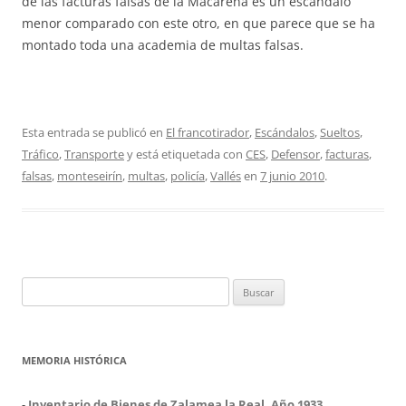
de las facturas falsas de la Macarena es un escándalo
menor comparado con este otro, en que parece que se ha
montado toda una academia de multas falsas.
Esta entrada se publicó en
El francotirador
,
Escándalos
,
Sueltos
,
Tráfico
,
Transporte
y está etiquetada con
CES
,
Defensor
,
facturas
,
falsas
,
monteseirín
,
multas
,
policía
,
Vallés
en
7 junio 2010
.
Buscar:
MEMORIA HISTÓRICA
-
Inventario de Bienes de Zalamea la Real. Año 1933