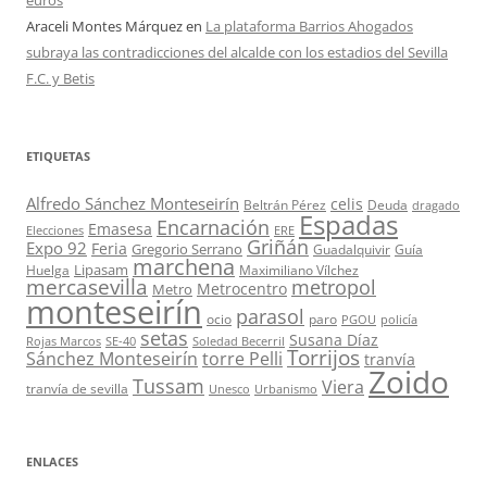
euros
Araceli Montes Márquez
en
La plataforma Barrios Ahogados
subraya las contradicciones del alcalde con los estadios del Sevilla
F.C. y Betis
ETIQUETAS
Alfredo Sánchez Monteseirín
celis
Beltrán Pérez
Deuda
dragado
Espadas
Encarnación
Emasesa
Elecciones
ERE
Griñán
Expo 92
Feria
Gregorio Serrano
Guadalquivir
Guía
marchena
Lipasam
Huelga
Maximiliano Vílchez
mercasevilla
metropol
Metrocentro
Metro
monteseirín
parasol
ocio
paro
PGOU
policía
setas
Susana Díaz
Rojas Marcos
SE-40
Soledad Becerril
Torrijos
Sánchez Monteseirín
torre Pelli
tranvía
Zoido
Tussam
Viera
tranvía de sevilla
Unesco
Urbanismo
ENLACES