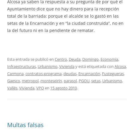
Alcosa ya saben la respuesta a su pregunta de por qué el
Ayuntamiento dice que no hay dinero para la recepción
total de la barriada: porque el alcalde se lo gastó en las
setas de la Encarnación y en “la ciudad construida”, no en
la del futuro ni en la pendiente de rematar.
Esta entrada se publicó en
Centro
,
Deuda
,
Domingo
,
Economía
,
Infraestructuras
,
Urbanismo
,
Vivienda
y está etiquetada con
Alcosa
,
Carmona
,
contratos-programa
,
deudas
,
Encarnación
,
Fustegueras
,
Gaesco
,
metropol
,
monteseirín
,
parasol
,
PGOU
,
setas
,
Urbanismo
,
Vallés
,
Vivienda
,
VPO
en
15 agosto 2010
.
Multas falsas