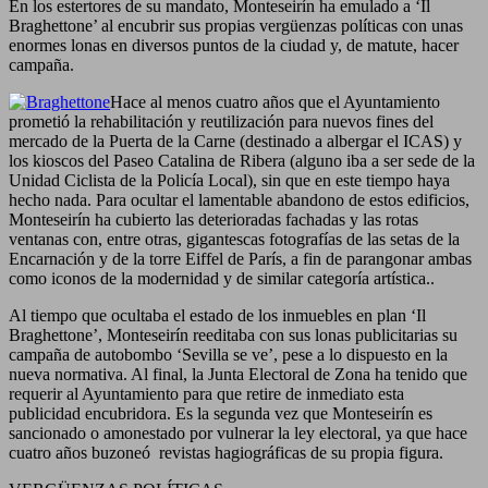
En los estertores de su mandato, Monteseirín ha emulado a ‘Il
Braghettone’ al encubrir sus propias vergüenzas políticas con unas
enormes lonas en diversos puntos de la ciudad y, de matute, hacer
campaña.
Hace al menos cuatro años que el Ayuntamiento
prometió la rehabilitación y reutilización para nuevos fines del
mercado de la Puerta de la Carne (destinado a albergar el ICAS) y
los kioscos del Paseo Catalina de Ribera (alguno iba a ser sede de la
Unidad Ciclista de la Policía Local), sin que en este tiempo haya
hecho nada. Para ocultar el lamentable abandono de estos edificios,
Monteseirín ha cubierto las deterioradas fachadas y las rotas
ventanas con, entre otras, gigantescas fotografías de las setas de la
Encarnación y de la torre Eiffel de París, a fin de parangonar ambas
como iconos de la modernidad y de similar categoría artística..
Al tiempo que ocultaba el estado de los inmuebles en plan ‘Il
Braghettone’, Monteseirín reeditaba con sus lonas publicitarias su
campaña de autobombo ‘Sevilla se ve’, pese a lo dispuesto en la
nueva normativa. Al final, la Junta Electoral de Zona ha tenido que
requerir al Ayuntamiento para que retire de inmediato esta
publicidad encubridora. Es la segunda vez que Monteseirín es
sancionado o amonestado por vulnerar la ley electoral, ya que hace
cuatro años buzoneó revistas hagiográficas de su propia figura.