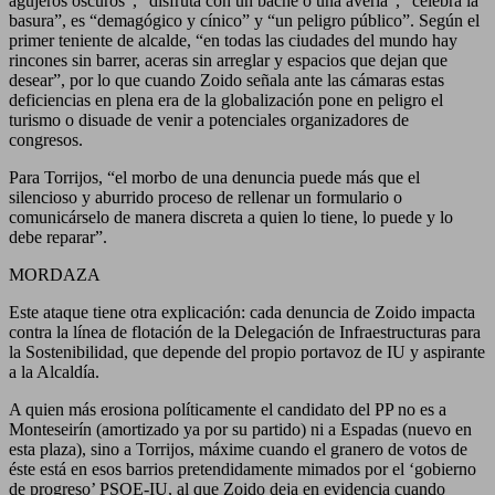
agujeros oscuros”, “disfruta con un bache o una avería”, “celebra la
basura”, es “demagógico y cínico” y “un peligro público”. Según el
primer teniente de alcalde, “en todas las ciudades del mundo hay
rincones sin barrer, aceras sin arreglar y espacios que dejan que
desear”, por lo que cuando Zoido señala ante las cámaras estas
deficiencias en plena era de la globalización pone en peligro el
turismo o disuade de venir a potenciales organizadores de
congresos.
Para Torrijos, “el morbo de una denuncia puede más que el
silencioso y aburrido proceso de rellenar un formulario o
comunicárselo de manera discreta a quien lo tiene, lo puede y lo
debe reparar”.
MORDAZA
Este ataque tiene otra explicación: cada denuncia de Zoido impacta
contra la línea de flotación de la Delegación de Infraestructuras para
la Sostenibilidad, que depende del propio portavoz de IU y aspirante
a la Alcaldía.
A quien más erosiona políticamente el candidato del PP no es a
Monteseirín (amortizado ya por su partido) ni a Espadas (nuevo en
esta plaza), sino a Torrijos, máxime cuando el granero de votos de
éste está en esos barrios pretendidamente mimados por el ‘gobierno
de progreso’ PSOE-IU, al que Zoido deja en evidencia cuando