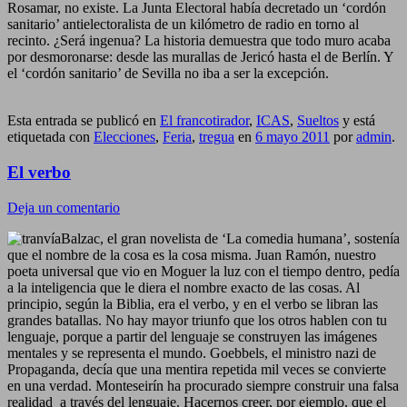
Rosamar, no existe. La Junta Electoral había decretado un ‘cordón
sanitario’ antielectoralista de un kilómetro de radio en torno al
recinto. ¿Será ingenua? La historia demuestra que todo muro acaba
por desmoronarse: desde las murallas de Jericó hasta el de Berlín. Y
el ‘cordón sanitario’ de Sevilla no iba a ser la excepción.
Esta entrada se publicó en
El francotirador
,
ICAS
,
Sueltos
y está
etiquetada con
Elecciones
,
Feria
,
tregua
en
6 mayo 2011
por
admin
.
El verbo
Deja un comentario
Balzac, el gran novelista de ‘La comedia humana’, sostenía
que el nombre de la cosa es la cosa misma. Juan Ramón, nuestro
poeta universal que vio en Moguer la luz con el tiempo dentro, pedía
a la inteligencia que le diera el nombre exacto de las cosas. Al
principio, según la Biblia, era el verbo, y en el verbo se libran las
grandes batallas. No hay mayor triunfo que los otros hablen con tu
lenguaje, porque a partir del lenguaje se construyen las imágenes
mentales y se representa el mundo. Goebbels, el ministro nazi de
Propaganda, decía que una mentira repetida mil veces se convierte
en una verdad. Monteseirín ha procurado siempre construir una falsa
realidad a través del lenguaje. Hacernos creer, por ejemplo, que el