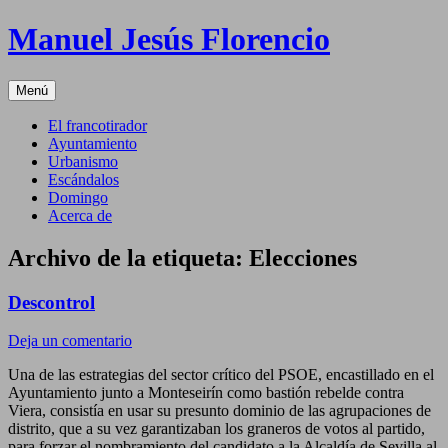
Saltar
Manuel Jesús Florencio
al
contenido
Menú
El francotirador
Ayuntamiento
Urbanismo
Escándalos
Domingo
Acerca de
Archivo de la etiqueta:
Elecciones
Descontrol
Deja un comentario
Una de las estrategias del sector crítico del PSOE, encastillado en el
Ayuntamiento junto a Monteseirín como bastión rebelde contra
Viera, consistía en usar su presunto dominio de las agrupaciones de
distrito, que a su vez garantizaban los graneros de votos al partido,
para forzar el nombramiento del candidato a la Alcaldía de Sevilla al