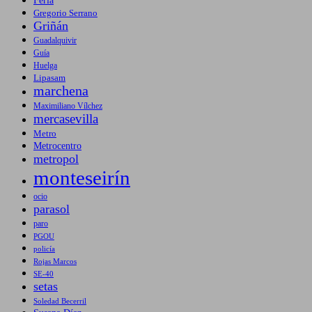
Gregorio Serrano
Griñán
Guadalquivir
Guía
Huelga
Lipasam
marchena
Maximiliano Vílchez
mercasevilla
Metro
Metrocentro
metropol
monteseirín
ocio
parasol
paro
PGOU
policía
Rojas Marcos
SE-40
setas
Soledad Becerril