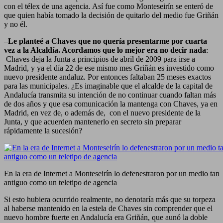
con el télex de una agencia. Así fue como Monteseirín se enteró de
que quien había tomado la decisión de quitarlo del medio fue Griñán
y no él.
–
Le planteé a Chaves que no quería presentarme por cuarta
vez a la Alcaldía. Acordamos que lo mejor era no decir nada
:
Chaves deja la Junta a principios de abril de 2009 para irse a
Madrid, y ya el día 22 de ese mismo mes Griñán es investido como
nuevo presidente andaluz. Por entonces faltaban 25 meses exactos
para las municipales. ¿Es imaginable que el alcalde de la capital de
Andalucía transmita su intención de no continuar cuando faltan más
de dos años y que esa comunicación la mantenga con Chaves, ya en
Madrid, en vez de, o además de, con el nuevo presidente de la
Junta, y que acuerden mantenerlo en secreto sin preparar
rápidamente la sucesión?
En la era de Internet a Monteseirín lo defenestraron por un medio tan
antiguo como un teletipo de agencia
Si esto hubiera ocurrido realmente, no denotaría más que su torpeza
al haberse mantenido en la estela de Chaves sin comprender que el
nuevo hombre fuerte en Andalucía era Griñán, que aunó la doble