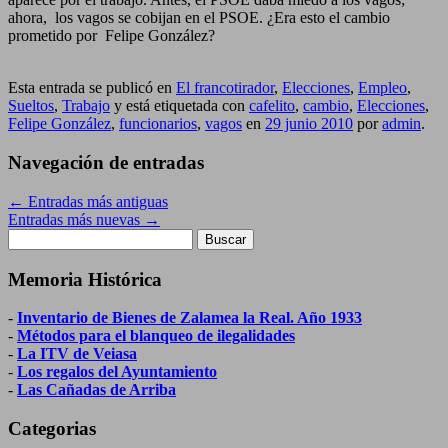
ahora, los vagos se cobijan en el PSOE. ¿Era esto el cambio
prometido por Felipe González?
Esta entrada se publicó en
El francotirador
,
Elecciones
,
Empleo
,
Sueltos
,
Trabajo
y está etiquetada con
cafelito
,
cambio
,
Elecciones
,
Felipe González
,
funcionarios
,
vagos
en
29 junio 2010
por
admin
.
Navegación de entradas
←
Entradas más antiguas
Entradas más nuevas
→
Buscar:
Memoria Histórica
-
Inventario de Bienes de Zalamea la Real. Año 1933
-
Métodos para el blanqueo de ilegalidades
-
La ITV de Veiasa
-
Los regalos del Ayuntamiento
-
Las Cañadas de Arriba
Categorias