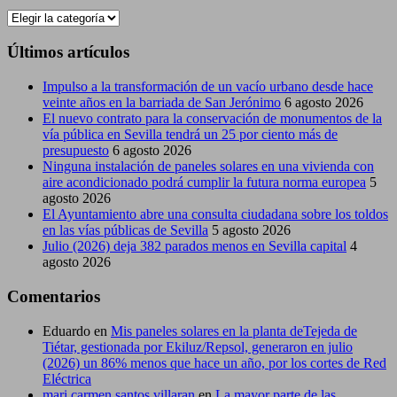
Categorias
Últimos artículos
Impulso a la transformación de un vacío urbano desde hace
veinte años en la barriada de San Jerónimo
6 agosto 2026
El nuevo contrato para la conservación de monumentos de la
vía pública en Sevilla tendrá un 25 por ciento más de
presupuesto
6 agosto 2026
Ninguna instalación de paneles solares en una vivienda con
aire acondicionado podrá cumplir la futura norma europea
5
agosto 2026
El Ayuntamiento abre una consulta ciudadana sobre los toldos
en las vías públicas de Sevilla
5 agosto 2026
Julio (2026) deja 382 parados menos en Sevilla capital
4
agosto 2026
Comentarios
Eduardo
en
Mis paneles solares en la planta deTejeda de
Tiétar, gestionada por Ekiluz/Repsol, generaron en julio
(2026) un 86% menos que hace un año, por los cortes de Red
Eléctrica
mari carmen santos villaran
en
La mayor parte de las