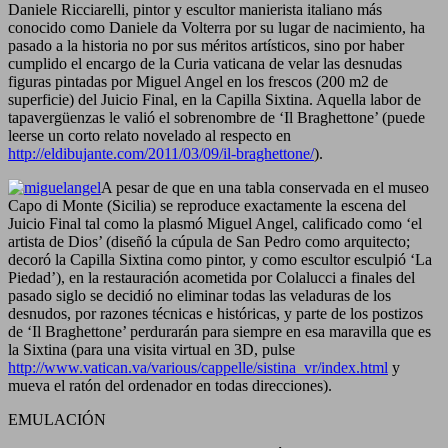
Daniele Ricciarelli, pintor y escultor manierista italiano más
conocido como Daniele da Volterra por su lugar de nacimiento, ha
pasado a la historia no por sus méritos artísticos, sino por haber
cumplido el encargo de la Curia vaticana de velar las desnudas
figuras pintadas por Miguel Angel en los frescos (200 m2 de
superficie) del Juicio Final, en la Capilla Sixtina. Aquella labor de
tapavergüenzas le valió el sobrenombre de ‘Il Braghettone’ (puede
leerse un corto relato novelado al respecto en
http://eldibujante.com/2011/03/09/il-braghettone/
).
A pesar de que en una tabla conservada en el museo
Capo di Monte (Sicilia) se reproduce exactamente la escena del
Juicio Final tal como la plasmó Miguel Angel, calificado como ‘el
artista de Dios’ (diseñó la cúpula de San Pedro como arquitecto;
decoró la Capilla Sixtina como pintor, y como escultor esculpió ‘La
Piedad’), en la restauración acometida por Colalucci a finales del
pasado siglo se decidió no eliminar todas las veladuras de los
desnudos, por razones técnicas e históricas, y parte de los postizos
de ‘Il Braghettone’ perdurarán para siempre en esa maravilla que es
la Sixtina (para una visita virtual en 3D, pulse
http://www.vatican.va/various/cappelle/sistina_vr/index.html
y
mueva el ratón del ordenador en todas direcciones).
EMULACIÓN