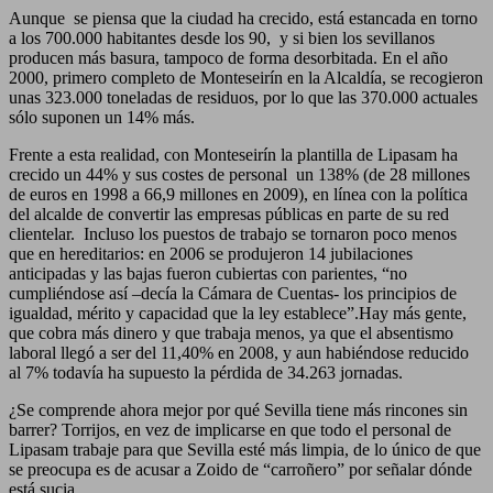
Aunque se piensa que la ciudad ha crecido, está estancada en torno
a los 700.000 habitantes desde los 90, y si bien los sevillanos
producen más basura, tampoco de forma desorbitada. En el año
2000, primero completo de Monteseirín en la Alcaldía, se recogieron
unas 323.000 toneladas de residuos, por lo que las 370.000 actuales
sólo suponen un 14% más.
Frente a esta realidad, con Monteseirín la plantilla de Lipasam ha
crecido un 44% y sus costes de personal un 138% (de 28 millones
de euros en 1998 a 66,9 millones en 2009), en línea con la política
del alcalde de convertir las empresas públicas en parte de su red
clientelar. Incluso los puestos de trabajo se tornaron poco menos
que en hereditarios: en 2006 se produjeron 14 jubilaciones
anticipadas y las bajas fueron cubiertas con parientes, “no
cumpliéndose así –decía la Cámara de Cuentas- los principios de
igualdad, mérito y capacidad que la ley establece”.Hay más gente,
que cobra más dinero y que trabaja menos, ya que el absentismo
laboral llegó a ser del 11,40% en 2008, y aun habiéndose reducido
al 7% todavía ha supuesto la pérdida de 34.263 jornadas.
¿Se comprende ahora mejor por qué Sevilla tiene más rincones sin
barrer? Torrijos, en vez de implicarse en que todo el personal de
Lipasam trabaje para que Sevilla esté más limpia, de lo único de que
se preocupa es de acusar a Zoido de “carroñero” por señalar dónde
está sucia.