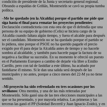
condición de presidente de la Junta y secretario general regional.
Obrando a espaldas de Griñán, Monteseirín se cavó su propia tumba
política.
–
Me he quedado (en la Alcaldía) porque el partido me pide que
siga hasta el final para rematar los proyectos pendientes
:
Declaración contradictoria con esta otra de que él defendía que una
persona de su equipo de gobierno (Celis) se hiciera cargo de la
Alcaldía cuando faltara algún tiempo, y fuera el alcalde para después
ser el candidato. Monteseirín no se ha quedado porque el partido se
lo pidiera, sino porque el PSOE no ha querido pagarle el precio
exigido por él para dejar la Alcaldía antes de tiempo y no hacerle
sombra al alcaldable, y también para hacerle pagar la factura de su
negativa a facilitar su sucesión. En su momento le ofreció un puesto
en el Parlamento Europeo a cambio de dejarle vía libre a Emilio
Carrillo, pero con tal de fastidiar a este último, ha acabado por
fastidiarse él mismo. Si le dan una salida será después de las
municipales y no antes, porque a cinco meses del 22-M ya no tiene
sentido.
–
Mi proyecto ha sido refrendado en tres ocasiones por los
sevillanos
: Otra mentira, y una de las más reiteradas por
Monteseirín. Sólo ganó una de las tres elecciones municipales a las
que se ha presentado, y por mayoría relativa. Las primeras y las
terceras las ganó el PP (Soledad Becerril y Juan Ignacio Zoido), y en