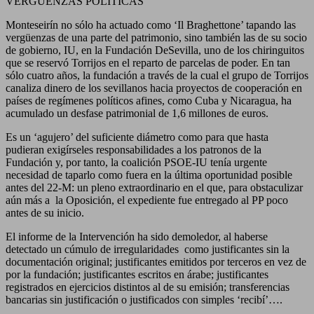
VERGÜENZAS POLÍTICAS
Monteseirín no sólo ha actuado como ‘Il Braghettone’ tapando las
vergüenzas de una parte del patrimonio, sino también las de su socio
de gobierno, IU, en la Fundación DeSevilla, uno de los chiringuitos
que se reservó Torrijos en el reparto de parcelas de poder. En tan
sólo cuatro años, la fundación a través de la cual el grupo de Torrijos
canaliza dinero de los sevillanos hacia proyectos de cooperación en
países de regímenes políticos afines, como Cuba y Nicaragua, ha
acumulado un desfase patrimonial de 1,6 millones de euros.
Es un ‘agujero’ del suficiente diámetro como para que hasta
pudieran exigírseles responsabilidades a los patronos de la
Fundación y, por tanto, la coalición PSOE-IU tenía urgente
necesidad de taparlo como fuera en la última oportunidad posible
antes del 22-M: un pleno extraordinario en el que, para obstaculizar
aún más a la Oposición, el expediente fue entregado al PP poco
antes de su inicio.
El informe de la Intervención ha sido demoledor, al haberse
detectado un cúmulo de irregularidades como justificantes sin la
documentación original; justificantes emitidos por terceros en vez de
por la fundación; justificantes escritos en árabe; justificantes
registrados en ejercicios distintos al de su emisión; transferencias
bancarias sin justificación o justificados con simples ‘recibí’….