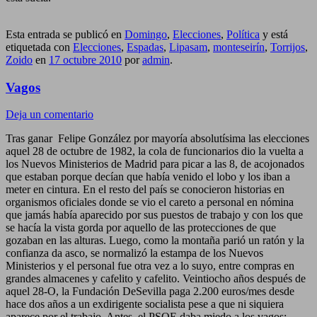
Esta entrada se publicó en
Domingo
,
Elecciones
,
Política
y está
etiquetada con
Elecciones
,
Espadas
,
Lipasam
,
monteseirín
,
Torrijos
,
Zoido
en
17 octubre 2010
por
admin
.
Vagos
Deja un comentario
Tras ganar Felipe González por mayoría absolutísima las elecciones
aquel 28 de octubre de 1982, la cola de funcionarios dio la vuelta a
los Nuevos Ministerios de Madrid para picar a las 8, de acojonados
que estaban porque decían que había venido el lobo y los iban a
meter en cintura. En el resto del país se conocieron historias en
organismos oficiales donde se vio el careto a personal en nómina
que jamás había aparecido por sus puestos de trabajo y con los que
se hacía la vista gorda por aquello de las protecciones de que
gozaban en las alturas. Luego, como la montaña parió un ratón y la
confianza da asco, se normalizó la estampa de los Nuevos
Ministerios y el personal fue otra vez a lo suyo, entre compras en
grandes almacenes y cafelito y cafelito. Veintiocho años después de
aquel 28-O, la Fundación DeSevilla paga 2.200 euros/mes desde
hace dos años a un exdirigente socialista pese a que ni siquiera
aparece por el trabajo. Antes, el PSOE daba miedo a los vagos;