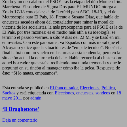
Zoido y un descalabro del PSOE tras la etapa del dúo Monteseirín-
Marchena. El sondeo de Sigma Dos para EL MUNDO otorga a
Zoido 17-18 concejales; el de Ikerfeld para ABC, 18-19, y el de
Metroscopia para El País, 18. Frente a Susana Díaz, que habla de
encuestas sacadas ahora del congelador para minar la moral de
victoria de los socialistas, la más preocupante para el PSOE es la de
El País, por tres razones: es el medio más afín a su ideología; se
terminó el pasado viernes, a sólo 9 días del 22-M, y se basó en mil
entrevistas. Con este panorama, va Espadas con más moral que el
Alcoyano y dice que la situación es de “empate técnico”. No sé si al
final habrá o no un vuelco en las urnas a esta tendencia, pero en la
situación actual la ocurrencia del alcaldable recuerda al chiste sobre
aquel boxeador que estaba recibiendo una tunda tremenda y que le
preguntó en su rincón al mánager cómo iba la pelea. Respuesta de
éste: “Si lo matas, empatamos”.
Esta entrada se publicó en
El francotirador
,
Elecciones
,
Política
,
Sueltos
y está etiquetada con
Elecciones
,
encuestas
,
sondeos
en
18
mayo 2011
por
admin
.
‘Il Braghettone’
Deja un comentario