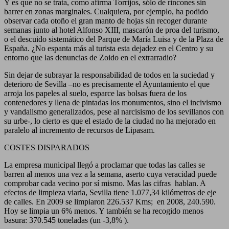
Y es que no se trata, como afirma Torrijos, sólo de rincones sin
barrer en zonas marginales. Cualquiera, por ejemplo, ha podido
observar cada otoño el gran manto de hojas sin recoger durante
semanas junto al hotel Alfonso XIII, mascarón de proa del turismo,
o el descuido sistemático del Parque de María Luisa y de la Plaza de
España. ¿No espanta más al turista esta dejadez en el Centro y su
entorno que las denuncias de Zoido en el extrarradio?
Sin dejar de subrayar la responsabilidad de todos en la suciedad y
deterioro de Sevilla –no es precisamente el Ayuntamiento el que
arroja los papeles al suelo, esparce las bolsas fuera de los
contenedores y llena de pintadas los monumentos, sino el incivismo
y vandalismo generalizados, pese al narcisismo de los sevillanos con
su urbe-, lo cierto es que el estado de la ciudad no ha mejorado en
paralelo al incremento de recursos de Lipasam.
COSTES DISPARADOS
La empresa municipal llegó a proclamar que todas las calles se
barren al menos una vez a la semana, aserto cuya veracidad puede
comprobar cada vecino por sí mismo. Mas las cifras hablan. A
efectos de limpieza viaria, Sevilla tiene 1.077,34 kilómetros de eje
de calles. En 2009 se limpiaron 226.537 Kms; en 2008, 240.590.
Hoy se limpia un 6% menos. Y también se ha recogido menos
basura: 370.545 toneladas (un -3,8% ).