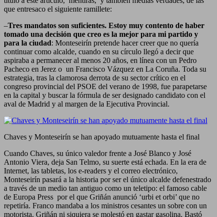
título a este artículo, mentiras, y también medias verdades, de las
que entresaco el siguiente ramillete:
–
Tres mandatos son suficientes. Estoy muy contento de haber
tomado una decisión que creo es la mejor para mi partido y
para la ciudad
: Monteseirín pretende hacer creer que no quería
continuar como alcalde, cuando en su círculo llegó a decir que
aspiraba a permanecer al menos 20 años, en línea con un Pedro
Pacheco en Jerez o un Francisco Vázquez en La Coruña. Toda su
estrategia, tras la clamorosa derrota de su sector crítico en el
congreso provincial del PSOE del verano de 1998, fue parapetarse
en la capital y buscar la fórmula de ser designado candidato con el
aval de Madrid y al margen de la Ejecutiva Provincial.
Chaves y Monteseirín se han apoyado mutuamente hasta el final
Cuando Chaves, su único valedor frente a José Blanco y José
Antonio Viera, deja San Telmo, su suerte está echada. En la era de
Internet, las tabletas, los e-readers y el correo electrónico,
Monteseirín pasará a la historia por ser el único alcalde defenestrado
a través de un medio tan antiguo como un teletipo: el famoso cable
de Europa Press por el que Griñán anunció ‘urbi et orbi’ que no
repetiría. Franco mandaba a los ministros cesantes un sobre con un
motorista. Griñán ni siquiera se molestó en gastar gasolina. Bastó