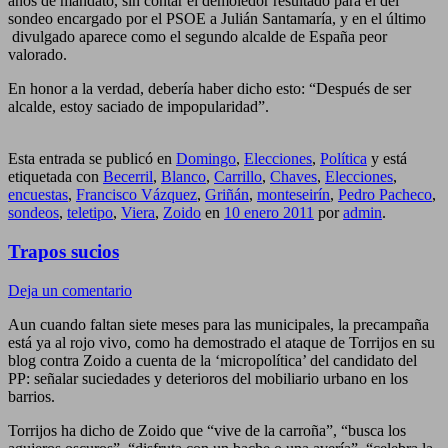
años de mandato, sin contar el demoledor resultado para él del
sondeo encargado por el PSOE a Julián Santamaría, y en el último
divulgado aparece como el segundo alcalde de España peor
valorado.
En honor a la verdad, debería haber dicho esto: “Después de ser
alcalde, estoy saciado de impopularidad”.
Esta entrada se publicó en
Domingo
,
Elecciones
,
Política
y está
etiquetada con
Becerril
,
Blanco
,
Carrillo
,
Chaves
,
Elecciones
,
encuestas
,
Francisco Vázquez
,
Griñán
,
monteseirín
,
Pedro Pacheco
,
sondeos
,
teletipo
,
Viera
,
Zoido
en
10 enero 2011
por
admin
.
Trapos sucios
Deja un comentario
Aun cuando faltan siete meses para las municipales, la precampaña
está ya al rojo vivo, como ha demostrado el ataque de Torrijos en su
blog contra Zoido a cuenta de la ‘micropolítica’ del candidato del
PP: señalar suciedades y deterioros del mobiliario urbano en los
barrios.
Torrijos ha dicho de Zoido que “vive de la carroña”, “busca los