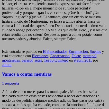
bailaor, el artista se enciende cuando expresa su satisfacción por
hallarse –dice- en el mejor momento de su vida personal y
profesional y porque llegan las elecciones. ¿Qué ha dicho? ¿Un
‘lapsus linguae’? ¡Qué va! El cantante, que sin citarlo se muestra
hasta el moño de Monteseirín, se lanza a tumba abierta, hace un
canto a la libertad de expresión en Democracia, recuerda cómo va la
ciudad y aboga por echar el 22-M a los que están. Pero, ¿y si los que
están resulta que no salen? Respuesta: pues a comer potaje, como
nuestros padres y abuelos. Falete, siempre Falete.
Esta entrada se publicó en
El francotirador
,
Encarnación
,
Sueltos
y
está etiquetada con
Elecciones
,
Encarnación
,
Falete
,
metropol
,
monteseirín
,
parasol
,
setas
,
Teatro Quintero
en
9 abril 2011
por
admin
.
Vamos a contar mentiras
1 respuesta
A falta de cinco meses para las municipales, Monteseirín se ha
dedicado durante estas fiestas navideñas a hacer declaraciones a
modo de despedida a algunos medios adictos (tras pasar por caja) a
su causa, en los que ha contado, como en la canción infantil que da