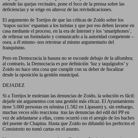
atiende las quejas vecinales, pone el foco de la prensa sobre las
deficiencias y se erige en altavoz de las reivindicaciones.
El argumento de Torrijos de que las críticas de Zoido sobre los
‘trapos sucios’ espantan a los turistas y que por eso deben lavarse en
casa mediante el proceso, en la era de Internet y los ‘smartphones’,
de rellenar un formulario y comunicarlo a la autoridad competente –
osea, a él mismo- nos retrotrae al mismo argumentario del
franquismo.
Pero en Democracia la basura no se esconde debajo de la alfombra;
al contrario, la Democracia es por definición ‘luz y taquígrafos’ y
Zoido no hace otra cosa que cumplir con su deber de fiscalizar
desde la oposición la gestión municipal.
DEJADEZ
Si a Torrijos le molestan las denuncias de Zoido, la solución es fácil:
dejarle sin argumentos con una gestión más eficaz. El Ayuntamiento
tiene 5.000 personas en nómina (1.582 en Lipasam) y, sin embargo,
muchas veces sólo reacciona tras las denuncias del edil del PP en
vez de adelantarse a ellas, como ocurrió con el arreglo de los baches
del puente de Chapina. Hasta que Zoido no difundió los perfectos el
Consistorio no tomó cartas en el asunto.