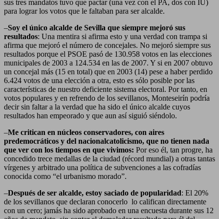
sus tres mandatos tuvo que pactar (una vez con el PA, dos con IU)
para lograr los votos que le faltaban para ser alcalde.
–
Soy el único alcalde de Sevilla que siempre mejoró sus
resultados
: Una mentira si afirma esto y una verdad con trampa si
afirma que mejoró el número de concejales. No mejoró siempre sus
resultados porque el PSOE pasó de 130.958 votos en las elecciones
municipales de 2003 a 124.534 en las de 2007. Y si en 2007 obtuvo
un concejal más (15 en total) que en 2003 (14) pese a haber perdido
6.424 votos de una elección a otra, esto es sólo posible por las
características de nuestro deficiente sistema electoral. Por tanto, en
votos populares y en refrendo de los sevillanos, Monteseirín podría
decir sin faltar a la verdad que ha sido el único alcalde cuyos
resultados han empeorado y que aun así siguió siéndolo.
–
Me critican en núcleos conservadores, con aires
predemocráticos y del nacionalcatolicismo, que no tienen nada
que ver con los tiempos en que vivimos:
Por eso él, tan progre, ha
concedido trece medallas de la ciudad (récord mundial) a otras tantas
vírgenes y arbitrado una política de subvenciones a las cofradías
conocida como “el urbanismo morado”.
–
Después de ser alcalde, estoy saciado de popularidad
: El 20%
de los sevillanos que declaran conocerlo lo califican directamente
con un cero; jamás ha sido aprobado en una encuesta durante sus 12