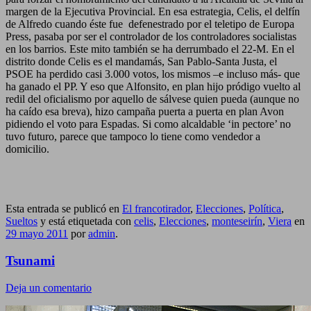
margen de la Ejecutiva Provincial. En esa estrategia, Celis, el delfín
de Alfredo cuando éste fue defenestrado por el teletipo de Europa
Press, pasaba por ser el controlador de los controladores socialistas
en los barrios. Este mito también se ha derrumbado el 22-M. En el
distrito donde Celis es el mandamás, San Pablo-Santa Justa, el
PSOE ha perdido casi 3.000 votos, los mismos –e incluso más- que
ha ganado el PP. Y eso que Alfonsito, en plan hijo pródigo vuelto al
redil del oficialismo por aquello de sálvese quien pueda (aunque no
ha caído esa breva), hizo campaña puerta a puerta en plan Avon
pidiendo el voto para Espadas. Si como alcaldable ‘in pectore’ no
tuvo futuro, parece que tampoco lo tiene como vendedor a
domicilio.
Esta entrada se publicó en
El francotirador
,
Elecciones
,
Política
,
Sueltos
y está etiquetada con
celis
,
Elecciones
,
monteseirín
,
Viera
en
29 mayo 2011
por
admin
.
Tsunami
Deja un comentario