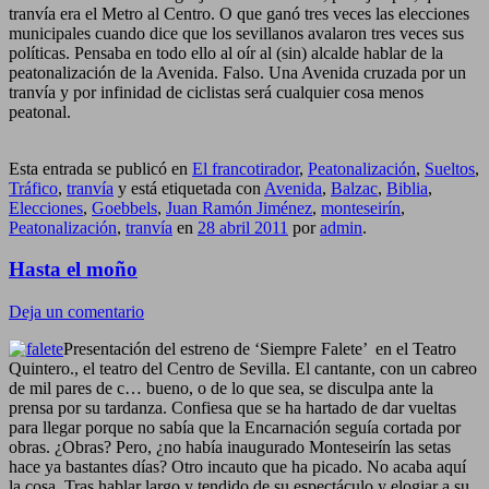
tranvía era el Metro al Centro. O que ganó tres veces las elecciones
municipales cuando dice que los sevillanos avalaron tres veces sus
políticas. Pensaba en todo ello al oír al (sin) alcalde hablar de la
peatonalización de la Avenida. Falso. Una Avenida cruzada por un
tranvía y por infinidad de ciclistas será cualquier cosa menos
peatonal.
Esta entrada se publicó en
El francotirador
,
Peatonalización
,
Sueltos
,
Tráfico
,
tranvía
y está etiquetada con
Avenida
,
Balzac
,
Biblia
,
Elecciones
,
Goebbels
,
Juan Ramón Jiménez
,
monteseirín
,
Peatonalización
,
tranvía
en
28 abril 2011
por
admin
.
Hasta el moño
Deja un comentario
Presentación del estreno de ‘Siempre Falete’ en el Teatro
Quintero., el teatro del Centro de Sevilla. El cantante, con un cabreo
de mil pares de c… bueno, o de lo que sea, se disculpa ante la
prensa por su tardanza. Confiesa que se ha hartado de dar vueltas
para llegar porque no sabía que la Encarnación seguía cortada por
obras. ¿Obras? Pero, ¿no había inaugurado Monteseirín las setas
hace ya bastantes días? Otro incauto que ha picado. No acaba aquí
la cosa. Tras hablar largo y tendido de su espectáculo y elogiar a su