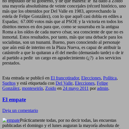
no imputado de su gobierno, y de qué manera: le ha dado a Zoido
una mayoría absolutísima de veinte concejales (récord histórico, uno
más que los obtenidos por Del Valle en 1983, aprovechando la
estela de Felipe González), con lo que aquél casi dobla en ediles a
Espadas; 67.000 votos más que al PSOE y la victoria en todos los
distritos menos en dos para que, como se susurraba en la antigua
Roma a los oídos de cada nuevo césar, sea consciente de que no es
inmortal. Estos resultados, por tanto, más que una debacle para los
socialistas, son un tsunami. Bueno, pues conociendo al personaje
que aún está de interino en la Plaza Nueva, es capaz de atribuir la
catástrofe a que lo quitaran a él del medio (demasiado tarde) o de ir
al partido a pedir un cargo en agradecimiento (¿?) a los servicios
prestados.
Esta entrada se publicó en
El francotirador
,
Elecciones
,
Política
,
Sueltos
y está etiquetada con
Del Valle
,
Elecciones
,
Felipe
González
,
monteseirín
,
Zoido
en
24 mayo 2011
por
admin
.
El empate
Deja un comentario
Prácticamente todas, por no decir todas, las encuestas
publicadas el domingo y el lunes auguran la mayoría absoluta de