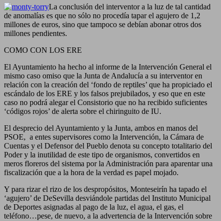
La conclusión del interventor a la luz de tal cantidad
de anomalías es que no sólo no procedía tapar el agujero de 1,2
millones de euros, sino que tampoco se debían abonar otros dos
millones pendientes.
COMO CON LOS ERE
El Ayuntamiento ha hecho al informe de la Intervención General el
mismo caso omiso que la Junta de Andalucía a su interventor en
relación con la creación del ‘fondo de reptiles’ que ha propiciado el
escándalo de los ERE y los falsos prejubilados, y eso que en este
caso no podrá alegar el Consistorio que no ha recibido suficientes
‘códigos rojos’ de alerta sobre el chiringuito de IU.
El desprecio del Ayuntamiento y la Junta, ambos en manos del
PSOE, a entes supervisores como la Intervención, la Cámara de
Cuentas y el Defensor del Pueblo denota su concepto totalitario del
Poder y la inutilidad de este tipo de organismos, convertidos en
meros floreros del sistema por la Administración para aparentar una
fiscalización que a la hora de la verdad es papel mojado.
Y para rizar el rizo de los despropósitos, Monteseirín ha tapado el
‘agujero’ de DeSevilla desviándole partidas del Instituto Municipal
de Deportes asignadas al pago de la luz, el agua, el gas, el
teléfono…pese, de nuevo, a la advertencia de la Intervención sobre