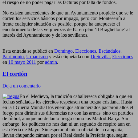
el riesgo de no poder pagar las facturas por falta de fondos.
No existen antecedentes de que un Ayuntamiento propicie que se le
corten los servicios básicos por impago, pero con Monteseirín al
frente cualquier situación es posible, porque ha antepuesto el
encubrimiento de las vergüenzas de IU en plan ‘Il Braghettone’ al
interés del Ayuntamiento y de los sevillanos.
Esta entrada se publicó en
Domingo
,
Elecciones
,
Escándalos
,
Patrimonio
,
Urbanismo
y está etiquetada con
DeSevilla
,
Elecciones
en
10 mayo 2011
por
admin
.
El cordón
Deja un comentario
En el Medievo, la tradición caballeresca obligaba a que en
fechas señaladas los ejércitos respetasen una tregua cristiana. Hasta
en la I Guerra Mundial los enemigos atrincherados pactaron altos el
fuego para dirimir sus diferencias no con las armas, sino en partidos
de fútbol, aunque no de tanto riesgo como los Madrid-Barça. Sin
embargo, los políticos no nos dan ni un segundo de respiro aun en
esta Feria de Mayo. Sin esperar al inicio oficial de la campaña,
llevan chupando cámara por el Real desde la Preferia que, según