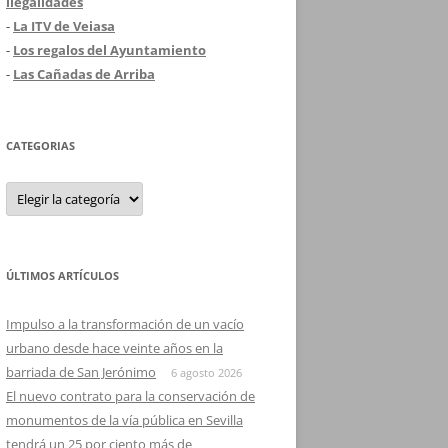
ilegalidades
-
La ITV de Veiasa
-
Los regalos del Ayuntamiento
-
Las Cañadas de Arriba
CATEGORIAS
Categorias
ÚLTIMOS ARTÍCULOS
Impulso a la transformación de un vacío
urbano desde hace veinte años en la
barriada de San Jerónimo
6 agosto 2026
El nuevo contrato para la conservación de
monumentos de la vía pública en Sevilla
tendrá un 25 por ciento más de