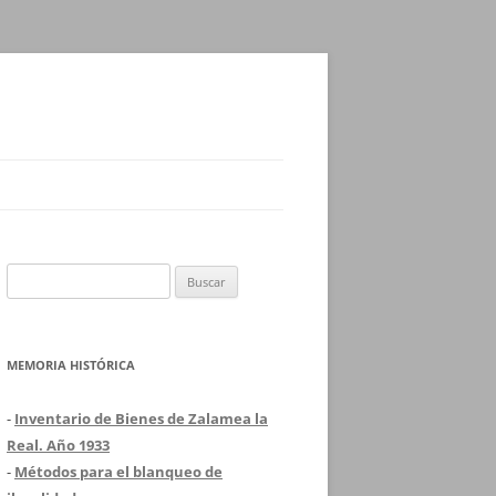
Buscar:
MEMORIA HISTÓRICA
-
Inventario de Bienes de Zalamea la
Real. Año 1933
-
Métodos para el blanqueo de