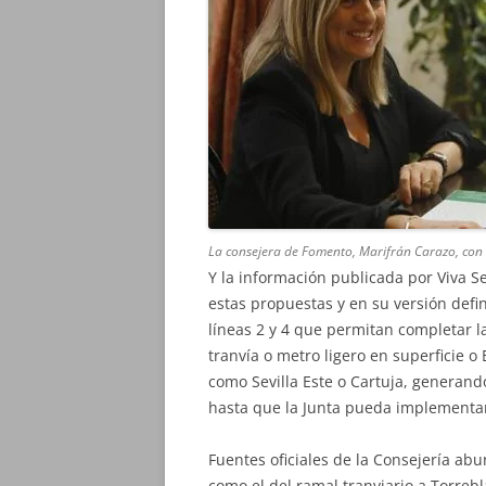
La consejera de Fomento, Marifrán Carazo, con e
Y la información publicada por Viva S
estas propuestas y en su versión defi
líneas 2 y 4 que permitan completar l
tranvía o metro ligero en superficie 
como Sevilla Este o Cartuja, generan
hasta que la Junta pueda implementar 
Fuentes oficiales de la Consejería ab
como el del ramal tranviario a Torreb