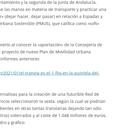
ntamiento y la segunda de la Junta de Andalucía,
se las manos en materia de transporte y practicar una
ser» (dejar hacer, dejar pasar) en relación a Espadas y
rbana Sostenible (PMUS), que califica como «soft»
 abierto al conocer la «aportación» de la Consejería de
u proyecto de nuevo Plan de Movilidad Urbana
 informes anteriores
2021/01/el-tranvia-es-el-1-fijo-en-la-quiniela-del-
rnativas para la creación de una futurible Red de
nicos seleccionaron la sexta, según la cual se podrían
dientes en otras tantas tranviarias dejando tan sólo
tros) soterrados y al coste de 1.048 millones de euros,
ro y gráfico: