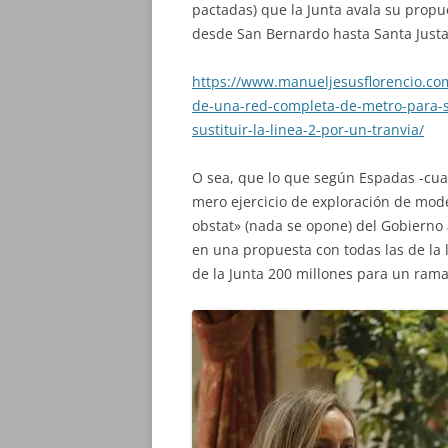
pactadas) que la Junta avala su propue
desde San Bernardo hasta Santa Justa
https://www.manueljesusflorencio.co
de-una-red-completa-de-metro-para-sev
sustituir-la-linea-2-por-un-tranvia/
O sea, que lo que según Espadas -cua
mero ejercicio de exploración de mode
obstat» (nada se opone) del Gobierno
en una propuesta con todas las de la 
de la Junta 200 millones para un ramal