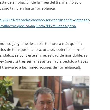
sta de ampliación de la línea del tranvía, no sólo
, sino también hasta Torreblanca:
m/2021/02/espadas-declaro-ser-contundente-defensor-
illa-tras-pedir-a-la-junta-200-millones-para-
ndo su juego fue descubierto- no era más que un
los de transporte, ahora, una vez obtenido el «nihil
 andaluz, se convierte sin necesidad de más dobleces
ley (¡pero si tres semanas antes había pedido a través
 tranviario a las inmediaciones de Torreblanca!).