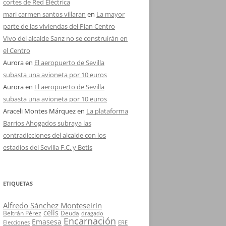
cortes de Red Eléctrica
mari carmen santos villaran
en
La mayor
parte de las viviendas del Plan Centro
Vivo del alcalde Sanz no se construirán en
el Centro
Aurora
en
El aeropuerto de Sevilla
subasta una avioneta por 10 euros
Aurora
en
El aeropuerto de Sevilla
subasta una avioneta por 10 euros
Araceli Montes Márquez
en
La plataforma
Barrios Ahogados subraya las
contradicciones del alcalde con los
estadios del Sevilla F.C. y Betis
ETIQUETAS
Alfredo Sánchez Monteseirín
celis
Beltrán Pérez
Deuda
dragado
Encarnación
Emasesa
Elecciones
ERE