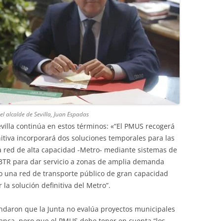
l alcalde de Sevilla, Juan Espadas
evilla continúa en estos términos: «“El PMUS recogerá
nitiva incorporará dos soluciones temporales para las
a red de alta capacidad -Metro- mediante sistemas de
o BTR para dar servicio a zonas de amplia demanda
do una red de transporte público de gran capacidad
la solución definitiva del Metro”.
undaron que la Junta no evalúa proyectos municipales
lanca, pero que el PMUS debe tener en cuenta “los