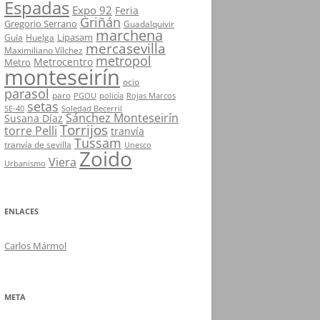
Espadas
Expo 92
Feria
Griñán
Gregorio Serrano
Guadalquivir
marchena
Lipasam
Guía
Huelga
mercasevilla
Maximiliano Vílchez
metropol
Metrocentro
Metro
monteseirín
ocio
parasol
paro
PGOU
policía
Rojas Marcos
setas
SE-40
Soledad Becerril
Sánchez Monteseirín
Susana Díaz
Torrijos
torre Pelli
tranvía
Tussam
tranvía de sevilla
Unesco
Zoido
Viera
Urbanismo
ENLACES
Carlos Mármol
META