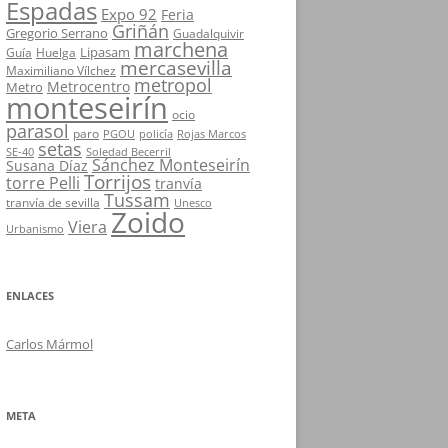
Espadas
Expo 92
Feria
Griñán
Gregorio Serrano
Guadalquivir
marchena
Lipasam
Guía
Huelga
mercasevilla
Maximiliano Vílchez
metropol
Metrocentro
Metro
monteseirín
ocio
parasol
paro
PGOU
policía
Rojas Marcos
setas
SE-40
Soledad Becerril
Sánchez Monteseirín
Susana Díaz
Torrijos
torre Pelli
tranvía
Tussam
tranvía de sevilla
Unesco
Zoido
Viera
Urbanismo
ENLACES
Carlos Mármol
META