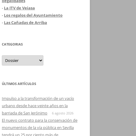
ilegalidades
-
La ITV de Veiasa
-
Los regalos del Ayuntamiento
-
Las Cañadas de Arriba
CATEGORIAS
Categorias
ÚLTIMOS ARTÍCULOS
Impulso a la transformación de un vacío
urbano desde hace veinte años en la
barriada de San Jerónimo
6 agosto 2026
El nuevo contrato para la conservación de
monumentos de la vía pública en Sevilla
tendrá un 25 por ciento más de