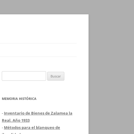
Buscar:
MEMORIA HISTÓRICA
-
Inventario de Bienes de Zalamea la
Real. Año 1933
-
Métodos para el blanqueo de