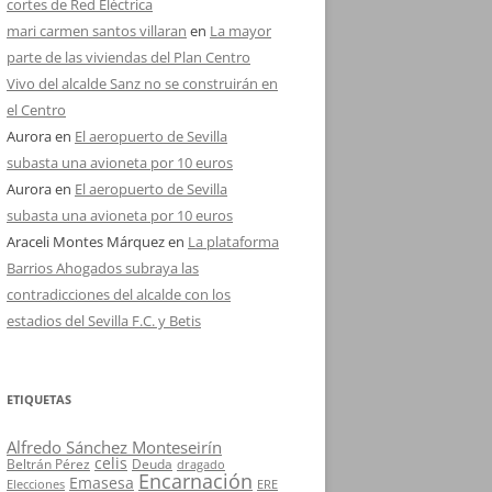
cortes de Red Eléctrica
mari carmen santos villaran
en
La mayor
parte de las viviendas del Plan Centro
Vivo del alcalde Sanz no se construirán en
el Centro
Aurora
en
El aeropuerto de Sevilla
subasta una avioneta por 10 euros
Aurora
en
El aeropuerto de Sevilla
subasta una avioneta por 10 euros
Araceli Montes Márquez
en
La plataforma
Barrios Ahogados subraya las
contradicciones del alcalde con los
estadios del Sevilla F.C. y Betis
ETIQUETAS
Alfredo Sánchez Monteseirín
celis
Beltrán Pérez
Deuda
dragado
Encarnación
Emasesa
Elecciones
ERE