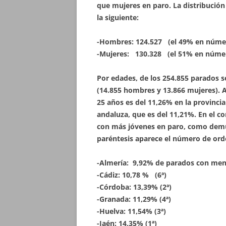
que mujeres en paro. La distribución
la siguiente:
-Hombres: 124.527 (el 49% en núme
-Mujeres: 130.328 (el 51% en núme
Por edades, de los 254.855 parados s
(14.855 hombres y 13.866 mujeres). 
25 años es del 11,26% en la provincia
andaluza, que es del 11,21%. En el co
con más jóvenes en paro, como demues
paréntesis aparece el número de ord
-Almería: 9,92% de parados con meno
-Cádiz: 10,78 % (6ª)
-Córdoba: 13,39% (2ª)
-Granada: 11,29% (4ª)
-Huelva: 11,54% (3ª)
-Jaén: 14,35% (1ª)