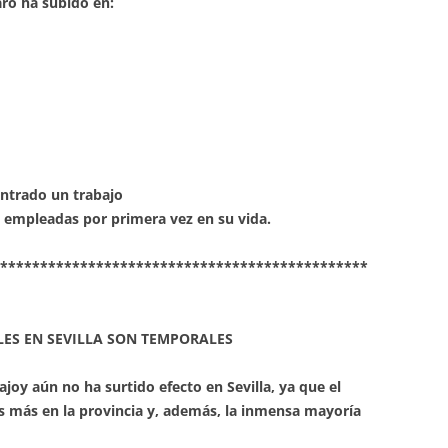
aro ha subido en:
ntrado un trabajo
o empleadas por primera vez en su vida.
**********************************************
LES EN SEVILLA SON TEMPORALES
joy aún no ha surtido efecto en Sevilla, ya que el
 más en la provincia y, además, la inmensa mayoría