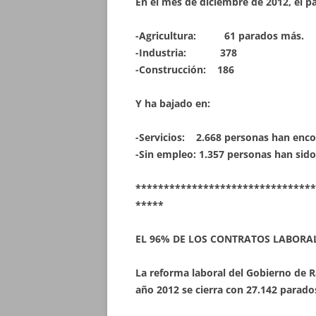
En el mes de diciembre de 2012, el p
-Agricultura: 61 parados más.
-Industria: 378
-Construcción: 186
Y ha bajado en:
-Servicios: 2.668 personas han enco
-Sin empleo: 1.357 personas han sid
********************************
*****
EL 96% DE LOS CONTRATOS LABORA
La reforma laboral del Gobierno de Ra
año 2012 se cierra con 27.142
parados