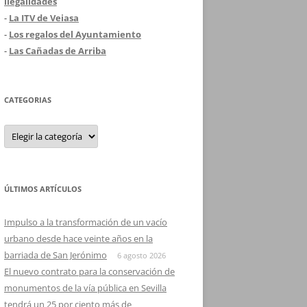
ilegalidades
-
La ITV de Veiasa
-
Los regalos del Ayuntamiento
-
Las Cañadas de Arriba
CATEGORIAS
Categorias
ÚLTIMOS ARTÍCULOS
Impulso a la transformación de un vacío
urbano desde hace veinte años en la
barriada de San Jerónimo
6 agosto 2026
El nuevo contrato para la conservación de
monumentos de la vía pública en Sevilla
tendrá un 25 por ciento más de