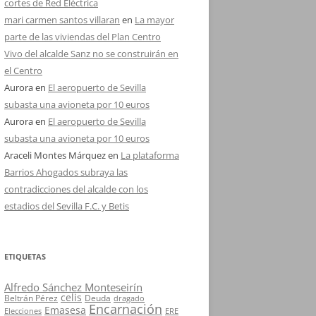
cortes de Red Eléctrica
mari carmen santos villaran
en
La mayor
parte de las viviendas del Plan Centro
Vivo del alcalde Sanz no se construirán en
el Centro
Aurora
en
El aeropuerto de Sevilla
subasta una avioneta por 10 euros
Aurora
en
El aeropuerto de Sevilla
subasta una avioneta por 10 euros
Araceli Montes Márquez
en
La plataforma
Barrios Ahogados subraya las
contradicciones del alcalde con los
estadios del Sevilla F.C. y Betis
ETIQUETAS
Alfredo Sánchez Monteseirín
celis
Beltrán Pérez
Deuda
dragado
Encarnación
Emasesa
Elecciones
ERE