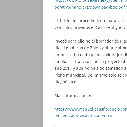
https://www.dipusevilla.es/system/mo
porativo/handlers/download-bop.pdf
el inicio del procedimiento para la d
vehículos privados el Casco Antiguo y 
Invocó para ello no el borrador de P
día el gobierno de Zoido y al que ah
entonces, ha dado plena validez jurí
ampliar el tranvía, sino su proyecto d
año 2017 y aún no ha sido sometido a 
Pleno municipal. Del mismo sólo se c
diagnóstico.
Más información en:
https://www.manueljesusflorencio.co
millones-de-pasajeros-menos/