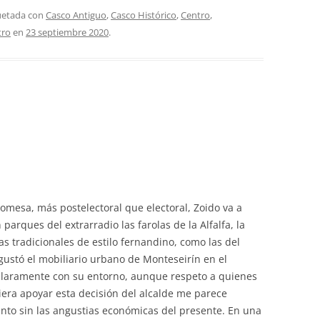
quetada con
Casco Antiguo
,
Casco Histórico
,
Centro
,
tro
en
23 septiembre 2020
.
mesa, más postelectoral que electoral, Zoido va a
parques del extrarradio las farolas de la Alfalfa, la
las tradicionales de estilo fernandino, como las del
ustó el mobiliario urbano de Monteseirín en el
claramente con su entorno, aunque respeto a quienes
era apoyar esta decisión del alcalde me parece
to sin las angustias económicas del presente. En una