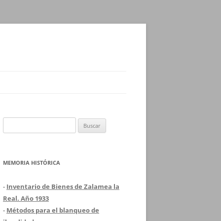
Buscar:
MEMORIA HISTÓRICA
-
Inventario de Bienes de Zalamea la
Real. Año 1933
-
Métodos para el blanqueo de