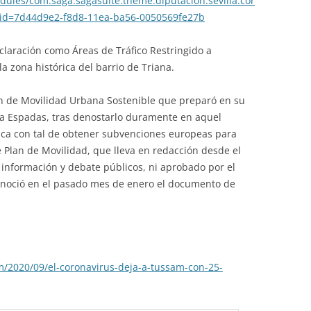
dules/com.saga.sagasuite.theme.diputacion.sevilla.cor
?id=7d44d9e2-f8d8-11ea-ba56-0050569fe27b
eclaración como Áreas de Tráfico Restringido a
la zona histórica del barrio de Triana.
lan de Movilidad Urbana Sostenible que preparó en su
ora Espadas, tras denostarlo duramente en aquel
dica con tal de obtener subvenciones europeas para
e Plan de Movilidad, que lleva en redacción desde el
información y debate públicos, ni aprobado por el
onoció en el pasado mes de enero el documento de
m/2020/09/el-coronavirus-deja-a-tussam-con-25-