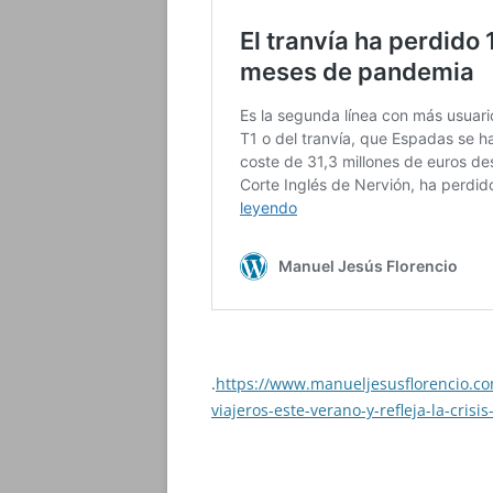
.
https://www.manueljesusflorencio.co
viajeros-este-verano-y-refleja-la-crisi