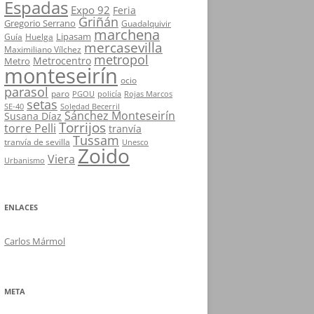
Espadas
Expo 92
Feria
Griñán
Gregorio Serrano
Guadalquivir
marchena
Lipasam
Guía
Huelga
mercasevilla
Maximiliano Vílchez
metropol
Metrocentro
Metro
monteseirín
ocio
parasol
paro
PGOU
policía
Rojas Marcos
setas
SE-40
Soledad Becerril
Sánchez Monteseirín
Susana Díaz
Torrijos
torre Pelli
tranvía
Tussam
tranvía de sevilla
Unesco
Zoido
Viera
Urbanismo
ENLACES
Carlos Mármol
META