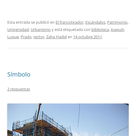
Esta entrada se publicó en
El francotirador
,
Escándalos
,
Patrimonio
,
Universidad
,
Urbanismo
y está etiquetada con
biblioteca
,
Joaquín
Luque
,
Prado
,
rector
,
Zaha Hadid
en
14 octubre 2011
.
Símbolo
2 respuestas