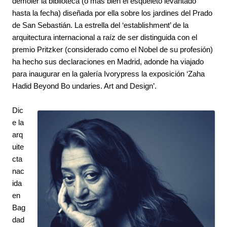
demoler la biblioteca (o más bien el esqueleto levantado 
hasta la fecha) diseñada por ella sobre los jardines del Prado 
de San Sebastián. La estrella del ‘establishment’ de la 
arquitectura internacional a raíz de ser distinguida con el 
premio Pritzker (considerado como el Nobel de su profesión) 
ha hecho sus declaraciones en Madrid, adonde ha viajado 
para inaugurar en la galería Ivorypress la exposición ‘Zaha 
Hadid Beyond Bo undaries. Art and Design’.
Dic
e la 
arq
uite
cta 
nac
ida 
en 
Bag
dad 