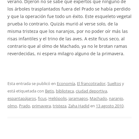
verano. Dijeron no se sabe qué expertos que ninguno de
los árboles trasplantados fuera del Prado se había perdido
y que la operación fue todo un éxito. Este esqueleto vegetal
prueba lo contrario. Quizás murió al verse solo, de la
misma tristeza que los naranjos, por no poder oír más las
risas infantiles y el trino de las aves. A este ficus seco, al
contrario que al olmo de Machado, ya no le brotan ramas
reverdecidas, ni espera milagro alguno de la primavera.
Esta entrada se publicó en
Economía
,
El francotirador
,
Sueltos
y
está etiquetada con
Betis
,
biblioteca
,
ciudad deportiva
,
espantapájaros
,
ficus
,
Heliópolis
,
jaramagos
,
Machado
,
naranjo
,
olmo
,
Prado
,
primavera
,
tristeza
,
Zaha Hadid
en
13 agosto 2010
.