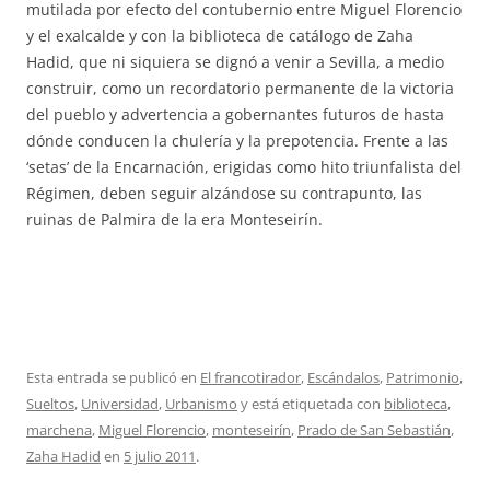
mutilada por efecto del contubernio entre Miguel Florencio
y el exalcalde y con la biblioteca de catálogo de Zaha
Hadid, que ni siquiera se dignó a venir a Sevilla, a medio
construir, como un recordatorio permanente de la victoria
del pueblo y advertencia a gobernantes futuros de hasta
dónde conducen la chulería y la prepotencia. Frente a las
‘setas’ de la Encarnación, erigidas como hito triunfalista del
Régimen, deben seguir alzándose su contrapunto, las
ruinas de Palmira de la era Monteseirín.
Esta entrada se publicó en
El francotirador
,
Escándalos
,
Patrimonio
,
Sueltos
,
Universidad
,
Urbanismo
y está etiquetada con
biblioteca
,
marchena
,
Miguel Florencio
,
monteseirín
,
Prado de San Sebastián
,
Zaha Hadid
en
5 julio 2011
.