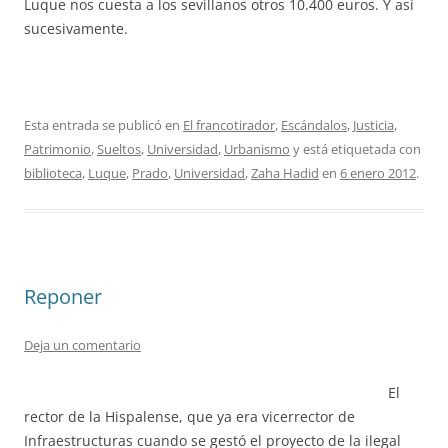
Luque nos cuesta a los sevillanos otros 10.400 euros. Y así
sucesivamente.
Esta entrada se publicó en
El francotirador
,
Escándalos
,
Justicia
,
Patrimonio
,
Sueltos
,
Universidad
,
Urbanismo
y está etiquetada con
biblioteca
,
Luque
,
Prado
,
Universidad
,
Zaha Hadid
en
6 enero 2012
.
Reponer
Deja un comentario
El
rector de la Hispalense, que ya era vicerrector de
Infraestructuras cuando se gestó el proyecto de la ilegal