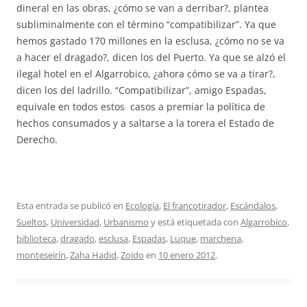
dineral en las obras, ¿cómo se van a derribar?, plantea
subliminalmente con el término “compatibilizar”. Ya que
hemos gastado 170 millones en la esclusa, ¿cómo no se va
a hacer el dragado?, dicen los del Puerto. Ya que se alzó el
ilegal hotel en el Algarrobico, ¿ahora cómo se va a tirar?,
dicen los del ladrillo. “Compatibilizar”, amigo Espadas,
equivale en todos estos casos a premiar la política de
hechos consumados y a saltarse a la torera el Estado de
Derecho.
Esta entrada se publicó en
Ecología
,
El francotirador
,
Escándalos
,
Sueltos
,
Universidad
,
Urbanismo
y está etiquetada con
Algarrobico
,
biblioteca
,
dragado
,
esclusa
,
Espadas
,
Luque
,
marchena
,
monteseirín
,
Zaha Hadid
,
Zoido
en
10 enero 2012
.